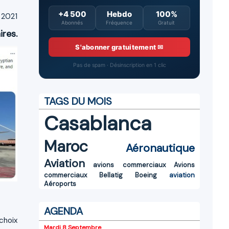
+4 500
Hebdo
100%
 2021
Abonnés
Fréquence
Gratuit
ires.
S'abonner gratuitement ✉
Pas de spam · Désinscription en 1 clic
TAGS DU MOIS
Casablanca
Maroc
Aéronautique
Aviation
avions commerciaux
Avions
commerciaux
Bellatig
Boeing
aviation
Aéroports
AGENDA
choix
Mardi 8 Septembre