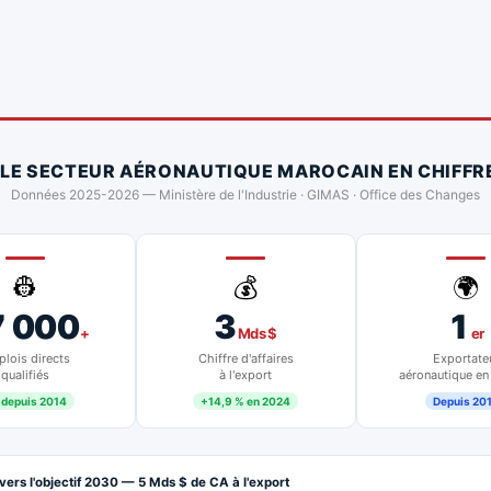
 LE SECTEUR AÉRONAUTIQUE MAROCAIN EN CHIFFR
Données 2025-2026 — Ministère de l'Industrie · GIMAS · Office des Changes
👷
💰
🌍
7 000
3
1
+
Mds $
er
lois directs
Chiffre d'affaires
Exportate
qualifiés
à l'export
aéronautique en
 depuis 2014
+14,9 % en 2024
Depuis 20
vers l'objectif 2030 — 5 Mds $ de CA à l'export