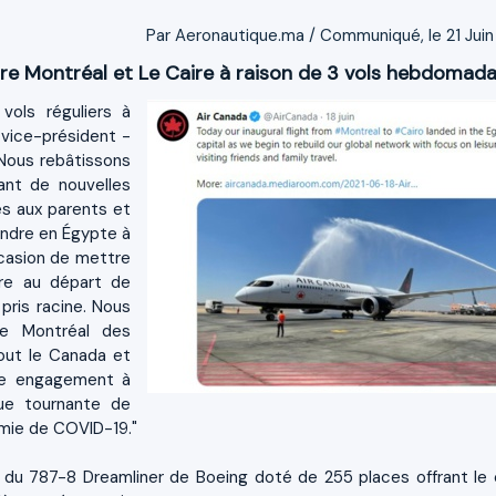
Par Aeronautique.ma / Communiqué, le 21 Juin
tre Montréal et Le Caire à raison de 3 vols hebdomada
vols réguliers à
 vice-président -
 "Nous rebâtissons
ant de nouvelles
es aux parents et
endre en Égypte à
ccasion de mettre
ire au départ de
ris racine. Nous
e Montréal des
out le Canada et
tre engagement à
que tournante de
émie de COVID-19."
d du 787-8 Dreamliner de Boeing doté de 255 places offrant le 