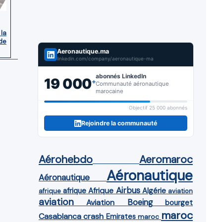
 la
de
Aeronautique.ma
linkedin.com/company/aeronautique-ma
abonnés LinkedIn
19 000
+
Communauté aéronautique
marocaine
Objectif 25 000 abonnés
Rejoindre la communauté
Aérohebdo
Aeromaroc
Aéronautique
Aéronautique
Airbus
afrique
Afrique
Algérie
afrique
aviation
aviation
Aviation
Boeing
bourget
maroc
Casablanca
crash
Emirates
maroc