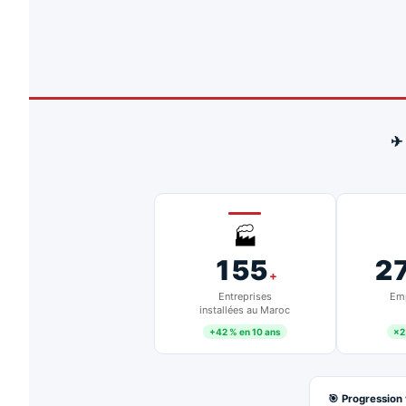
✈
🏭
155
2
+
Entreprises
Emp
installées au Maroc
+42 % en 10 ans
×2
🎯 Progression 