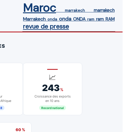
Maroc
marrakech
marrakech
onda
Marrakech
ONDA
ram
RAM
onda
ram
revue de presse
ES
📈
243
%
ur
Croissance des exports
 Afrique
en 10 ans
18
Record national
60 %