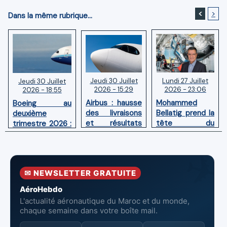
<
>
Dans la même rubrique...
Jeudi 30 Juillet
Lundi 27 Juillet
Jeudi 30 Juillet
2026 - 15:29
2026 - 23:06
2026 - 18:55
Airbus : hausse
Mohammed
Boeing au
des livraisons
Bellatig prend la
deuxième
et résultats
tête du
trimestre 2026 :
financiers
Groupement
Chiffre d'affaires
solides au
des Industries
en hausse,
premier
Marocaines
pertes nettes
semestre 2026
Aéronautiques
réduites
✉ NEWSLETTER GRATUITE
et Spatiales
AéroHebdo
L'actualité aéronautique du Maroc et du monde,
chaque semaine dans votre boîte mail.