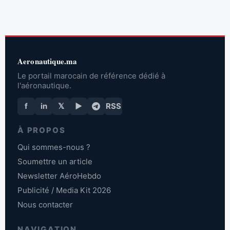
Aeronautique.ma
Le portail marocain de référence dédié à
l'aéronautique.
f
in
𝕏
▶
RSS
À PROPOS
Qui sommes-nous ?
Soumettre un article
Newsletter AéroHebdo
Publicité / Media Kit 2026
Nous contacter
NAVIGATION