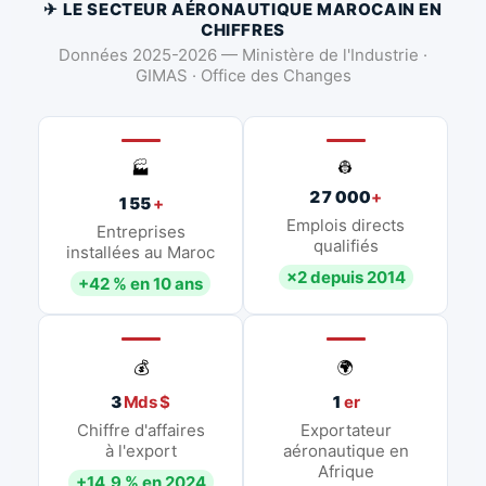
✈ LE SECTEUR AÉRONAUTIQUE MAROCAIN EN
CHIFFRES
Données 2025-2026 — Ministère de l'Industrie ·
GIMAS · Office des Changes
👷
🏭
27 000
+
155
+
Emplois directs
Entreprises
qualifiés
installées au Maroc
×2 depuis 2014
+42 % en 10 ans
💰
🌍
3
Mds $
1
er
Chiffre d'affaires
Exportateur
à l'export
aéronautique en
Afrique
+14,9 % en 2024