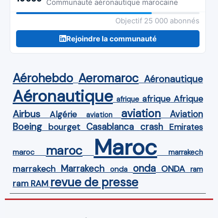
Communauté aéronautique marocaine
Objectif 25 000 abonnés
Rejoindre la communauté
Aérohebdo
Aeromaroc
Aéronautique
Aéronautique
Afrique
afrique
afrique
aviation
Airbus
Aviation
Algérie
aviation
Boeing
Casablanca
crash
bourget
Emirates
Maroc
maroc
maroc
marrakech
onda
Marrakech
ONDA
marrakech
onda
ram
revue de presse
ram
RAM