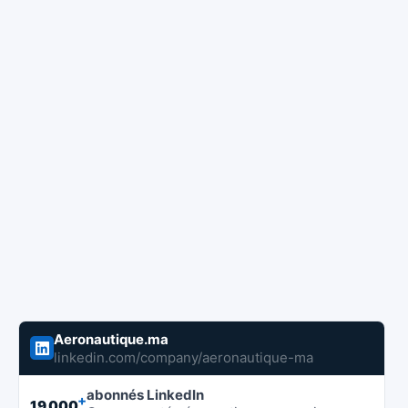
Aeronautique.ma
linkedin.com/company/aeronautique-ma
abonnés LinkedIn
+
19 000