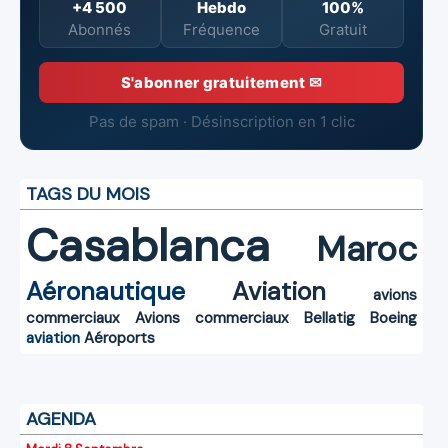
+4 500
Hebdo
100%
Abonnés
Fréquence
Gratuit
S'abonner gratuitement ✉
Pas de spam · Désinscription en 1 clic
TAGS DU MOIS
Casablanca
Maroc
Aéronautique
Aviation
avions
commerciaux
Avions commerciaux
Bellatig
Boeing
aviation
Aéroports
AGENDA