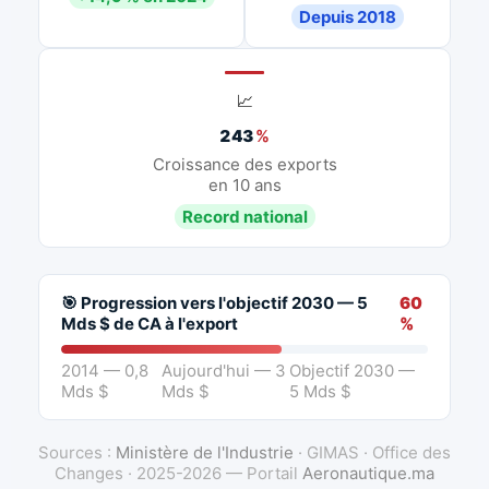
Depuis 2018
📈
243
%
Croissance des exports
en 10 ans
Record national
🎯 Progression vers l'objectif 2030 — 5
60
Mds $ de CA à l'export
%
2014 — 0,8
Aujourd'hui — 3
Objectif 2030 —
Mds $
Mds $
5 Mds $
Sources :
Ministère de l'Industrie
· GIMAS · Office des
Changes · 2025-2026 — Portail
Aeronautique.ma