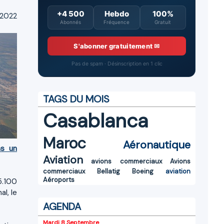
+4 500
Hebdo
100%
 2022
Abonnés
Fréquence
Gratuit
S'abonner gratuitement ✉
Pas de spam · Désinscription en 1 clic
TAGS DU MOIS
Casablanca
Maroc
Aéronautique
ns un
Aviation
avions commerciaux
Avions
commerciaux
Bellatig
Boeing
aviation
Aéroports
5.100
l, le
AGENDA
Mardi 8 Septembre