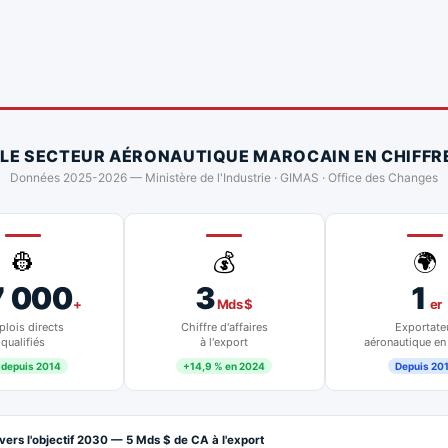
 LE SECTEUR AÉRONAUTIQUE MAROCAIN EN CHIFFR
Données 2025-2026 — Ministère de l'Industrie · GIMAS · Office des Changes
👷
💰
🌍
7 000
3
1
+
Mds $
er
lois directs
Chiffre d'affaires
Exportate
qualifiés
à l'export
aéronautique en
 depuis 2014
+14,9 % en 2024
Depuis 20
vers l'objectif 2030 — 5 Mds $ de CA à l'export