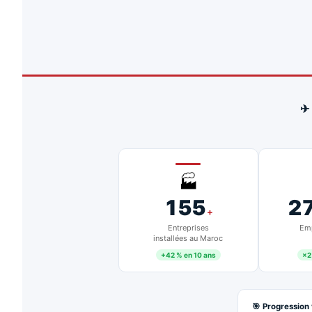
✈
🏭
155
2
+
Entreprises
Emp
installées au Maroc
+42 % en 10 ans
×2
🎯 Progression 