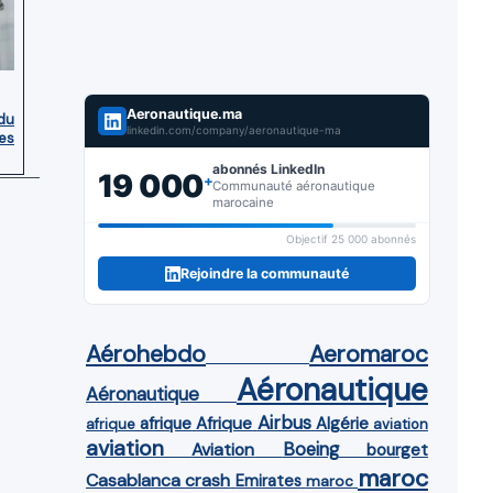
Aeronautique.ma
du
linkedin.com/company/aeronautique-ma
es
abonnés LinkedIn
19 000
+
Communauté aéronautique
marocaine
Objectif 25 000 abonnés
Rejoindre la communauté
Aérohebdo
Aeromaroc
Aéronautique
Aéronautique
Airbus
afrique
Afrique
Algérie
afrique
aviation
aviation
Aviation
Boeing
bourget
maroc
Casablanca
crash
Emirates
maroc