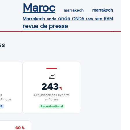
Maroc
marrakech
marrakech
onda
Marrakech
ONDA
ram
RAM
onda
ram
revue de presse
ES
📈
243
%
ur
Croissance des exports
 Afrique
en 10 ans
18
Record national
60 %