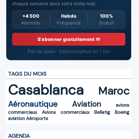
chaque semaine dans votre boîte mail.
+4 500
Hebdo
100%
Abonnés
Fréquence
Gratuit
S'abonner gratuitement ✉
Pas de spam · Désinscription en 1 clic
TAGS DU MOIS
Casablanca
Maroc
Aéronautique
Aviation
avions
commerciaux
Avions commerciaux
Bellatig
Boeing
aviation
Aéroports
AGENDA