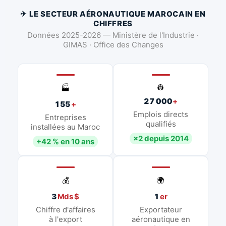
✈ LE SECTEUR AÉRONAUTIQUE MAROCAIN EN
CHIFFRES
Données 2025-2026 — Ministère de l'Industrie ·
GIMAS · Office des Changes
👷
🏭
27 000
+
155
+
Emplois directs
Entreprises
qualifiés
installées au Maroc
×2 depuis 2014
+42 % en 10 ans
💰
🌍
3
Mds $
1
er
Chiffre d'affaires
Exportateur
à l'export
aéronautique en