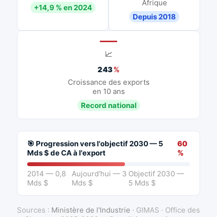
Afrique
+14,9 % en 2024
Depuis 2018
📈
243
%
Croissance des exports
en 10 ans
Record national
🎯 Progression vers l'objectif 2030 — 5
60
Mds $ de CA à l'export
%
2014 — 0,8
Aujourd'hui — 3
Objectif 2030 —
Mds $
Mds $
5 Mds $
Sources :
Ministère de l'Industrie
· GIMAS · Office des