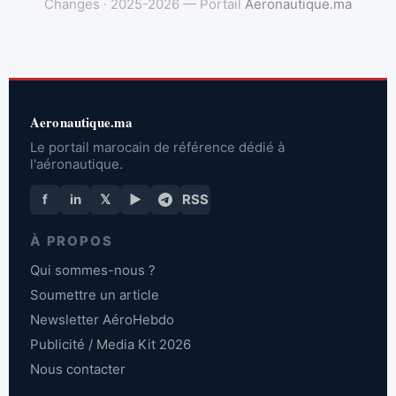
Changes · 2025-2026 — Portail
Aeronautique.ma
Aeronautique.ma
Le portail marocain de référence dédié à
l'aéronautique.
f
in
𝕏
▶
RSS
À PROPOS
Qui sommes-nous ?
Soumettre un article
Newsletter AéroHebdo
Publicité / Media Kit 2026
Nous contacter