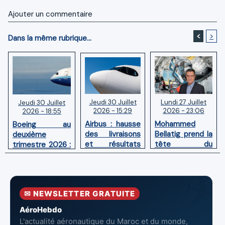
Ajouter un commentaire
<
>
Dans la même rubrique...
Jeudi 30 Juillet
Lundi 27 Juillet
Jeudi 30 Juillet
2026 - 15:29
2026 - 23:06
2026 - 18:55
Airbus : hausse
Mohammed
Boeing au
des livraisons
Bellatig prend la
deuxième
et résultats
tête du
trimestre 2026 :
financiers
Groupement
Chiffre d'affaires
solides au
des Industries
en hausse,
premier
Marocaines
pertes nettes
semestre 2026
Aéronautiques
réduites
✉ NEWSLETTER GRATUITE
et Spatiales
AéroHebdo
L'actualité aéronautique du Maroc et du monde,