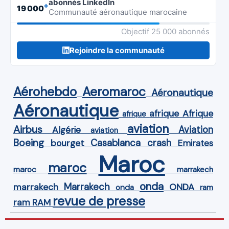
abonnés LinkedIn
+
19 000
Communauté aéronautique marocaine
Objectif 25 000 abonnés
Rejoindre la communauté
Aérohebdo
Aeromaroc
Aéronautique
Aéronautique
Afrique
afrique
afrique
aviation
Airbus
Aviation
Algérie
aviation
Boeing
Casablanca
crash
bourget
Emirates
Maroc
maroc
maroc
marrakech
onda
Marrakech
ONDA
marrakech
onda
ram
revue de presse
ram
RAM