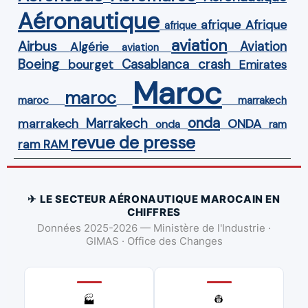
Aéronautique
Afrique
afrique
afrique
aviation
Airbus
Aviation
Algérie
aviation
Boeing
Casablanca
crash
bourget
Emirates
Maroc
maroc
maroc
marrakech
onda
Marrakech
ONDA
marrakech
onda
ram
revue de presse
ram
RAM
✈ LE SECTEUR AÉRONAUTIQUE MAROCAIN EN
CHIFFRES
Données 2025-2026 — Ministère de l'Industrie ·
GIMAS · Office des Changes
👷
🏭