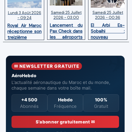
Samedi 25 Juillet
Samedi 25 Juillet
Lundi 3 Août 2026
2026 - 03:00
2026 - 00:36
- 09:24
Lancement du
El Arbi Es-
Royal Air Maroc
Pax Check dans
Sobaihi :
réceptionne son
les aéroports
nouveau
treizième
du Maroc
directeur à la
Boeing 787
tête de
Dreamliner
l’Aéroport
Mohammed V
✉ NEWSLETTER GRATUITE
de Casablanca
AéroHebdo
L'actualité aéronautique du Maroc et du monde,
chaque semaine dans votre boîte mail.
+4 500
Hebdo
100%
Abonnés
Fréquence
Gratuit
S'abonner gratuitement ✉