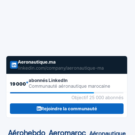
Aeronautique.ma
linkedin.com/company/aeronautique-ma
abonnés LinkedIn
+
19 000
Communauté aéronautique marocaine
Objectif 25 000 abonnés
Rejoindre la communauté
Aérohebdo
Aeromaroc
Aéronautique