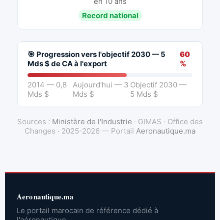
en 10 ans
Record national
🎯 Progression vers l'objectif 2030 — 5
60
Mds $ de CA à l'export
%
2014 — 0,8
Aujourd'hui — 3
Objectif 2030 —
Mds $
Mds $
5 Mds $
Sources :
Ministère de l'Industrie
· GIMAS · Office des
Changes · 2025-2026 — Portail
Aeronautique.ma
Aeronautique.ma
Le portail marocain de référence dédié à
l'aéronautique.