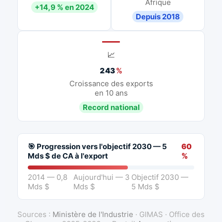
Afrique
+14,9 % en 2024
Depuis 2018
📈
243
%
Croissance des exports
en 10 ans
Record national
🎯 Progression vers l'objectif 2030 — 5
60
Mds $ de CA à l'export
%
2014 — 0,8
Aujourd'hui — 3
Objectif 2030 —
Mds $
Mds $
5 Mds $
Sources :
Ministère de l'Industrie
· GIMAS · Office des