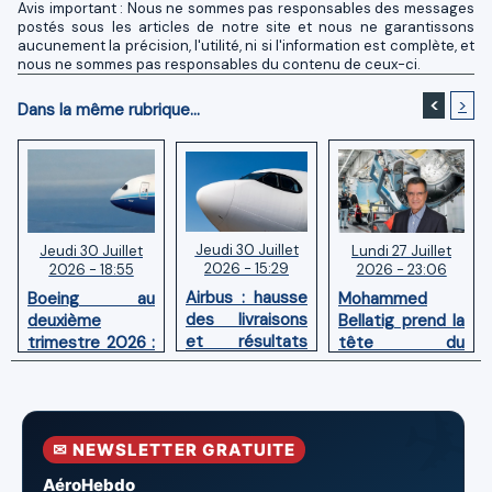
Avis important : Nous ne sommes pas responsables des messages
postés sous les articles de notre site et nous ne garantissons
aucunement la précision, l'utilité, ni si l'information est complète, et
nous ne sommes pas responsables du contenu de ceux-ci.
<
>
Dans la même rubrique...
Jeudi 30 Juillet
Lundi 27 Juillet
Jeudi 30 Juillet
2026 - 15:29
2026 - 23:06
2026 - 18:55
Airbus : hausse
Mohammed
Boeing au
des livraisons
Bellatig prend la
deuxième
et résultats
tête du
trimestre 2026 :
financiers
Groupement
Chiffre d'affaires
solides au
des Industries
en hausse,
premier
Marocaines
pertes nettes
semestre 2026
Aéronautiques
réduites
✉ NEWSLETTER GRATUITE
et Spatiales
AéroHebdo