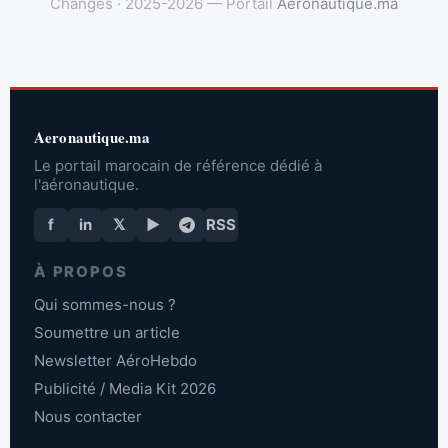
Changes · 2025-2026 — Portail
Aeronautique.ma
Aeronautique.ma
Le portail marocain de référence dédié à
l'aéronautique.
f
in
𝕏
▶
RSS
À PROPOS
Qui sommes-nous ?
Soumettre un article
Newsletter AéroHebdo
Publicité / Media Kit 2026
Nous contacter