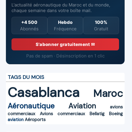
L'actualité aéronautique du Maroc et du monde,
chaque semaine dans votre boîte mail.
+4 500
Hebdo
100%
Abonnés
Fréquence
Gratuit
S'abonner gratuitement ✉
Pas de spam · Désinscription en 1 clic
TAGS DU MOIS
Casablanca
Maroc
Aéronautique
Aviation
avions
commerciaux
Avions commerciaux
Bellatig
Boeing
aviation
Aéroports