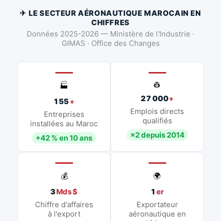
✈ LE SECTEUR AÉRONAUTIQUE MAROCAIN EN
CHIFFRES
Données 2025-2026 — Ministère de l'Industrie ·
GIMAS · Office des Changes
👷
🏭
27 000
+
155
+
Emplois directs
Entreprises
qualifiés
installées au Maroc
×2 depuis 2014
+42 % en 10 ans
💰
🌍
3
Mds $
1
er
Chiffre d'affaires
Exportateur
à l'export
aéronautique en