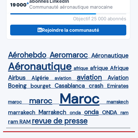
abonnés LinkedIn
+
19 000
Communauté aéronautique marocaine
Objectif 25 000 abonnés
Rejoindre la communauté
Aérohebdo
Aeromaroc
Aéronautique
Aéronautique
Afrique
afrique
afrique
aviation
Airbus
Aviation
Algérie
aviation
Boeing
Casablanca
crash
bourget
Emirates
Maroc
maroc
maroc
marrakech
onda
Marrakech
ONDA
marrakech
onda
ram
revue de presse
ram
RAM