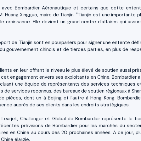
 avec Bombardier Aéronautique et certains que cette enten
M. Huang Xingguo, maire de Tianjin. "Tianjin est une importante p
e croissance. Elle devient un grand centre d'affaires qui assure
ort de Tianjin sont en pourparlers pour signer une entente défin
 du gouvernement chinois et de tierces parties, en plus de resp
ients en leur offrant le niveau le plus élevé de soutien aussi prè
de cet engagement envers ses exploitants en Chine, Bombardier a
 incluant une équipe de représentants des services techniques e
es de services reconnus, des bureaux de soutien régionaux à Shan
e pièces, dont un à Beijing et l'autre à Hong Kong. Bombardie
sence auprès de ses clients dans les endroits stratégiques.
s Learjet, Challenger et Global de Bombardier représente le tie
s récentes prévisions de Bombardier pour les marchés du secte
faires en Chine au cours des 20 prochaines années. A ce jour, pl
 Chine élargie.