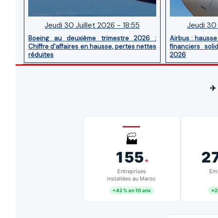
Jeudi 30 Juillet 2026 - 18:55
Jeudi 30 
Boeing au deuxième trimestre 2026 :
Airbus : hausse 
Chiffre d'affaires en hausse, pertes nettes
financiers sol
réduites
2026
✈
🏭
155
2
+
Entreprises
Emp
installées au Maroc
+42 % en 10 ans
×2