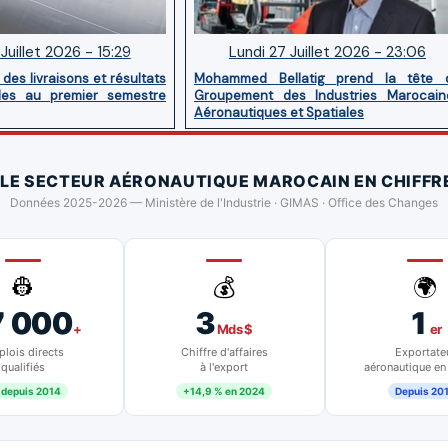
Juillet 2026 - 15:29
Lundi 27 Juillet 2026 - 23:06
des livraisons et résultats
Mohammed Bellatig prend la tête 
ides au premier semestre
Groupement des Industries Marocain
Aéronautiques et Spatiales
 LE SECTEUR AÉRONAUTIQUE MAROCAIN EN CHIFFR
Données 2025-2026 — Ministère de l'Industrie · GIMAS · Office des Changes
👷
💰
🌍
7 000
3
1
+
Mds $
er
lois directs
Chiffre d'affaires
Exportate
qualifiés
à l'export
aéronautique en
 depuis 2014
+14,9 % en 2024
Depuis 20