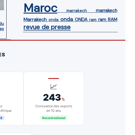
Maroc
marrakech
marrakech
onda
Marrakech
ONDA
ram
RAM
onda
ram
du
revue de presse
es
ES
📈
243
%
ur
Croissance des exports
 Afrique
en 10 ans
18
Record national