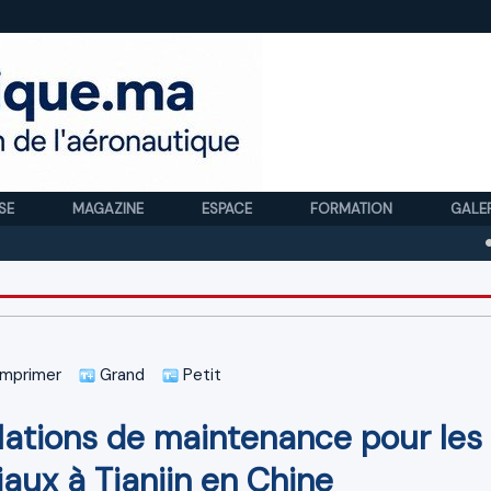
SE
MAGAZINE
ESPACE
FORMATION
GALE
Royal A
mprimer
Grand
Petit
lations de maintenance pour les
iaux à Tianjin en Chine