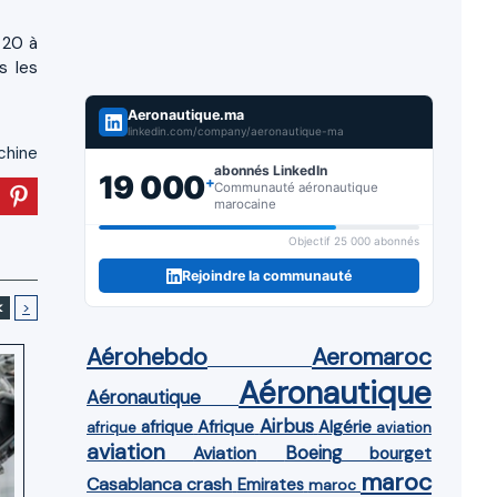
 20 à
s les
Aeronautique.ma
linkedin.com/company/aeronautique-ma
chine
abonnés LinkedIn
19 000
+
Communauté aéronautique
marocaine
Objectif 25 000 abonnés
Rejoindre la communauté
<
>
Aérohebdo
Aeromaroc
Aéronautique
Aéronautique
Airbus
afrique
Afrique
Algérie
afrique
aviation
aviation
Aviation
Boeing
bourget
maroc
Casablanca
crash
Emirates
maroc