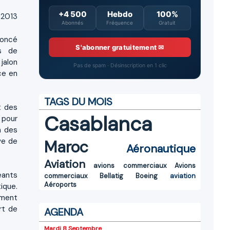
+4 500
Hebdo
100%
 2013
Abonnés
Fréquence
Gratuit
noncé
S'abonner gratuitement ✉
es de
jalon
Pas de spam · Désinscription en 1 clic
ce en
TAGS DU MOIS
t des
Casablanca
 pour
n des
ve de
Maroc
Aéronautique
Aviation
avions commerciaux
Avions
eants
commerciaux
Bellatig
Boeing
aviation
Aéroports
ique.
ement
rt de
AGENDA
Mardi 8 Septembre