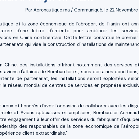
Par Aeronautique.ma / Communiqué, le 22 Novembre
utique et la zone économique de l'aéroport de Tianjin ont an
gnature d'une lettre d'entente pour améliorer les servic
ions en Chine continentale. Cette lettre constitue le premier 
rtenariats qui vise la construction d'installations de maintenan
 en Chine, ces installations offriront notamment des services e
les avions d'affaires de Bombardier et, sous certaines conditions,
tente de partenariat, les installations seront exploitées selo
 le réseau mondial de centres de services en propriété exclusi
eux et honorés d'avoir l'occasion de collaborer avec les dirig
clientèle et Avions spécialisés et amphibies, Bombardier Aéronaut
re engagement à leur offrir des services du fabriquant d'équip
 leadership des responsables de la zone économique de l'aéropo
périence client extraordinaire."