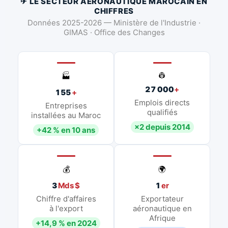
✈ LE SECTEUR AÉRONAUTIQUE MAROCAIN EN
CHIFFRES
Données 2025-2026 — Ministère de l'Industrie ·
GIMAS · Office des Changes
👷
🏭
27 000
+
155
+
Emplois directs
Entreprises
qualifiés
installées au Maroc
×2 depuis 2014
+42 % en 10 ans
💰
🌍
3
Mds $
1
er
Chiffre d'affaires
Exportateur
à l'export
aéronautique en
Afrique
+14,9 % en 2024