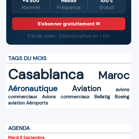
+4 500
Hebdo
100%
Abonnés
Fréquence
Gratuit
S'abonner gratuitement ✉
Pas de spam · Désinscription en 1 clic
TAGS DU MOIS
Casablanca
Maroc
Aéronautique
Aviation
avions
commerciaux
Avions commerciaux
Bellatig
Boeing
aviation
Aéroports
AGENDA
Mardi 8 Septembre