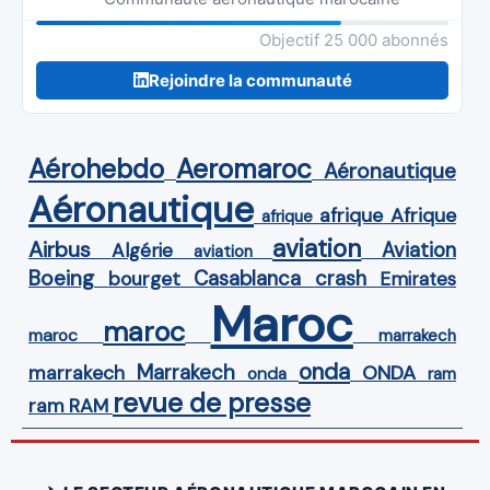
Objectif 25 000 abonnés
Rejoindre la communauté
Aérohebdo
Aeromaroc
Aéronautique
Aéronautique
Afrique
afrique
afrique
aviation
Airbus
Aviation
Algérie
aviation
Boeing
Casablanca
crash
bourget
Emirates
Maroc
maroc
maroc
marrakech
onda
Marrakech
ONDA
marrakech
onda
ram
revue de presse
ram
RAM