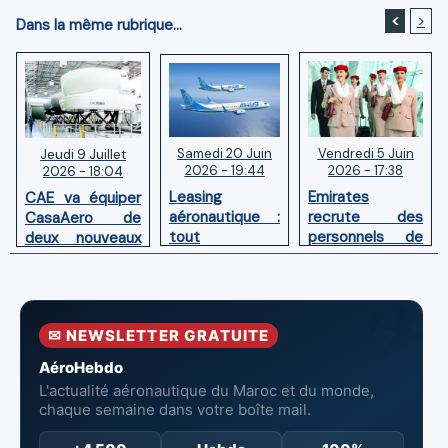
<
>
Dans la même rubrique...
Samedi 20 Juin
Vendredi 5 Juin
Jeudi 9 Juillet
2026 - 19:44
2026 - 17:38
2026 - 18:04
Leasing
Emirates
CAE va équiper
aéronautique :
recrute des
CasaAero de
tout
personnels de
deux nouveaux
comprendre sur
cabine au Maroc
simulateurs de
le dry lease, le
en juin 2026
vol pour Boeing
wet lease et le
737 MAX et 787
sale and
✉ NEWSLETTER GRATUITE
leaseback
AéroHebdo
L'actualité aéronautique du Maroc et du monde,
chaque semaine dans votre boîte mail.