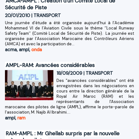
AMCA-AMPL : Création d'un Comité Local de
Sécurité de Piste
20/01/2010
|
TRANSPORT
Une journée d’étude a été organisée aujourd’hui à l’Académie
Mohammed VI de l’Aviation Civile sous le thème ‘’Local Runway
Safety Team’’ (Comité Local de Sécurité de Piste). La journée est
organisée par l’Association Marocaine des Contrôleurs Aériens
(AMCA) et avec la participation de...
acma
,
ampl
,
onda
AMPL-RAM: Avancées considérables
18/09/2009
|
TRANSPORT
Des "avancées considérables" ont été
enregistrées dans les négociations en
cours entre la direction générale de la
Royal Air Maroc (RAM) et les
représentants de l'Association
marocaine des pilotes de ligne (AMPL), affirme le porte-parole de
l'association, M. Najib Al Ibrahimi....
ampl
,
ram
RAM-AMPL : Mr Ghellab surpris par la nouvelle