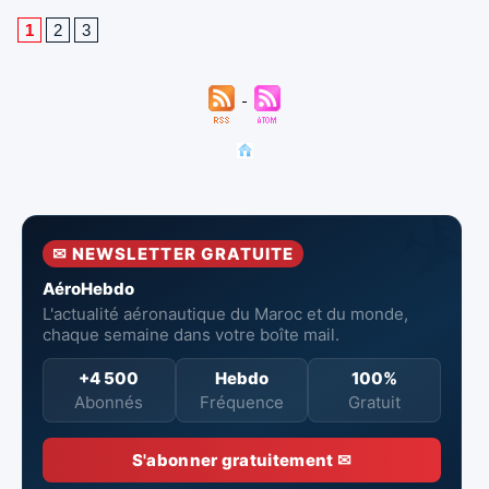
1
2
3
✉ NEWSLETTER GRATUITE
AéroHebdo
L'actualité aéronautique du Maroc et du monde,
chaque semaine dans votre boîte mail.
+4 500
Hebdo
100%
Abonnés
Fréquence
Gratuit
S'abonner gratuitement ✉