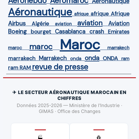
Aérohebdo
Aeromaroc
Aéronautique
Aéronautique
Afrique
afrique
afrique
aviation
Airbus
Aviation
Algérie
aviation
Boeing
Casablanca
crash
bourget
Emirates
Maroc
maroc
maroc
marrakech
onda
Marrakech
ONDA
marrakech
onda
ram
revue de presse
ram
RAM
✈ LE SECTEUR AÉRONAUTIQUE MAROCAIN EN
CHIFFRES
Données 2025-2026 — Ministère de l'Industrie ·
GIMAS · Office des Changes
👷
🏭