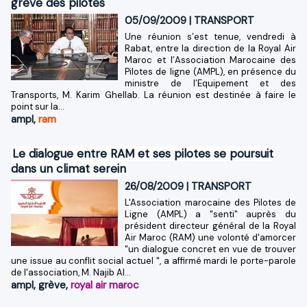
grève des pilotes
05/09/2009
|
TRANSPORT
Une réunion s’est tenue, vendredi à
Rabat, entre la direction de la Royal Air
Maroc et l’Association Marocaine des
Pilotes de ligne (AMPL), en présence du
ministre de l’Equipement et des
Transports, M. Karim Ghellab. La réunion est destinée à faire le
point sur la...
ampl
,
ram
Le dialogue entre RAM et ses pilotes se poursuit
dans un climat serein
26/08/2009
|
TRANSPORT
L'Association marocaine des Pilotes de
Ligne (AMPL) a "senti" auprès du
président directeur général de la Royal
Air Maroc (RAM) une volonté d'amorcer
"un dialogue concret en vue de trouver
une issue au conflit social actuel ", a affirmé mardi le porte-parole
de l'association, M. Najib Al...
ampl
,
grève
,
royal air maroc