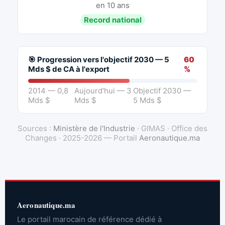
en 10 ans
Record national
🎯 Progression vers l'objectif 2030 — 5
60
Mds $ de CA à l'export
%
2014 — 0,8
Aujourd'hui — 3
Objectif 2030 —
Mds $
Mds $
5 Mds $
Sources :
Ministère de l'Industrie
· GIMAS · Office des
Changes · 2025-2026 — Portail
Aeronautique.ma
Aeronautique.ma
Le portail marocain de référence dédié à