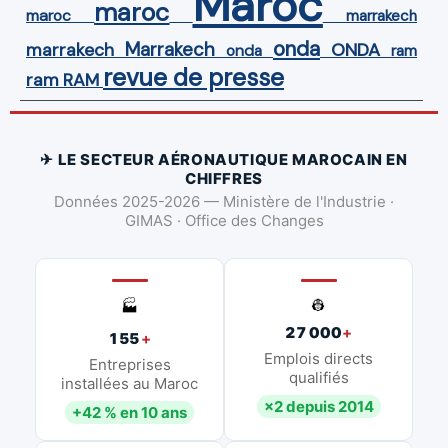
Maroc
maroc
maroc
marrakech
onda
Marrakech
ONDA
marrakech
onda
ram
revue de presse
ram
RAM
✈ LE SECTEUR AÉRONAUTIQUE MAROCAIN EN
CHIFFRES
Données 2025-2026 — Ministère de l'Industrie ·
GIMAS · Office des Changes
👷
🏭
27 000
+
155
+
Emplois directs
Entreprises
qualifiés
installées au Maroc
×2 depuis 2014
+42 % en 10 ans