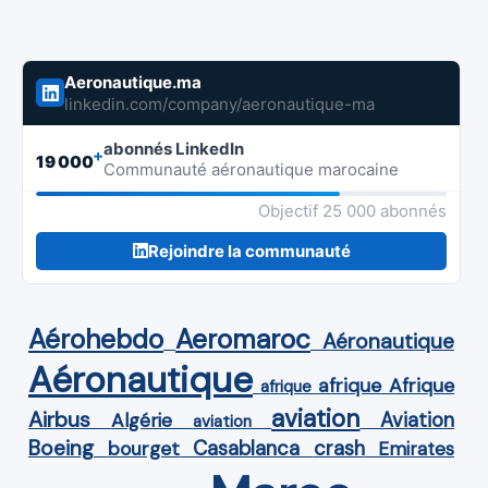
Aeronautique.ma
linkedin.com/company/aeronautique-ma
abonnés LinkedIn
+
19 000
Communauté aéronautique marocaine
Objectif 25 000 abonnés
Rejoindre la communauté
Aérohebdo
Aeromaroc
Aéronautique
Aéronautique
Afrique
afrique
afrique
aviation
Airbus
Aviation
Algérie
aviation
Boeing
Casablanca
crash
bourget
Emirates