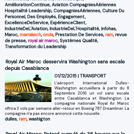
AméliorationContinue
,
Aviation CompagniesAériennes
Hospitalité Leadership
,
CompagniesAériennes
,
Culture Du
Personnel
,
Des Employés
,
Engagement
,
ExcellenceDeService
,
ExpérienceClient
,
IndustrieDeL'Aviation
,
IndustrieDeL'Hospitalité
,
infohas
,
Maroc
,
marrakech
,
onda
,
Prestation De Services
,
ram
,
revue
de presse
,
royal air maroc
,
Systèmes Qualité
,
Transformation du Leadership
Royal Air Maroc desservira Washington sans escale
depuis Casablanca
01/12/2015
|
TRANSPORT
L'aéroport International Dulles-
Washington accueillera à partir du 8
Septembre 2016 un vol sans escale
entre Casablanca et Washington. La
compagnie nationale Royal Air Maroc
offrira 3 vols par semaine aller-retour en Boeing 787 Dreamliner. La
compagnie n'a pas encore annoncé cette nouvelle...
dulles
,
ram
,
washigton
Royal Air Maroc: Retard cumulé de 36 heures sur le