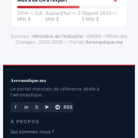
2014 — 0,8
Aujourd'hui — 3
Objectif 2030 —
Mds $
Mds $
5 Mds $
Sources :
Ministère de l'Industrie
· GIMAS · Office des
Changes · 2025-2026 — Portail
Aeronautique.ma
Aeronautique.ma
Le portail marocain de référence dédié à
l'aéronautique.
f
in
𝕏
▶
RSS
À PROPOS
Qui sommes-nous ?