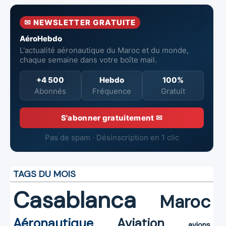
✉ NEWSLETTER GRATUITE
AéroHebdo
L'actualité aéronautique du Maroc et du monde,
chaque semaine dans votre boîte mail.
+4 500
Hebdo
100%
Abonnés
Fréquence
Gratuit
S'abonner gratuitement ✉
Pas de spam · Désinscription en 1 clic
TAGS DU MOIS
Casablanca
Maroc
Aéronautique
Aviation
avions