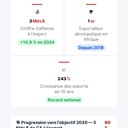
💰
🌍
3
Mds $
1
er
Chiffre d'affaires
Exportateur
à l'export
aéronautique en
Afrique
+14,9 % en 2024
Depuis 2018
📈
243
%
Croissance des exports
en 10 ans
Record national
🎯 Progression vers l'objectif 2030 — 5
60
Mds $ de CA à l'export
%