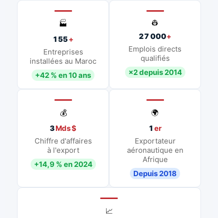
👷
🏭
27 000
+
155
+
Emplois directs
Entreprises
qualifiés
installées au Maroc
×2 depuis 2014
+42 % en 10 ans
💰
🌍
3
Mds $
1
er
Chiffre d'affaires
Exportateur
à l'export
aéronautique en
Afrique
+14,9 % en 2024
Depuis 2018
📈