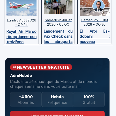
Samedi 25 Juillet
Samedi 25 Juillet
Lundi 3 Août 2026
2026 - 03:00
2026 - 00:36
- 09:24
Lancement du
El Arbi Es-
Royal Air Maroc
Pax Check dans
Sobaihi :
réceptionne son
les aéroports
nouveau
treizième
du Maroc
directeur à la
Boeing 787
tête de
Dreamliner
l’Aéroport
Mohammed V
✉ NEWSLETTER GRATUITE
de Casablanca
AéroHebdo
L'actualité aéronautique du Maroc et du monde,
chaque semaine dans votre boîte mail.
+4 500
Hebdo
100%
Abonnés
Fréquence
Gratuit