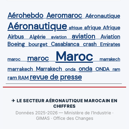
Aérohebdo
Aeromaroc
Aéronautique
Aéronautique
Afrique
afrique
afrique
aviation
Airbus
Aviation
Algérie
aviation
Boeing
Casablanca
crash
bourget
Emirates
Maroc
maroc
maroc
marrakech
onda
Marrakech
ONDA
marrakech
onda
ram
revue de presse
ram
RAM
✈ LE SECTEUR AÉRONAUTIQUE MAROCAIN EN
CHIFFRES
Données 2025-2026 — Ministère de l'Industrie ·
GIMAS · Office des Changes