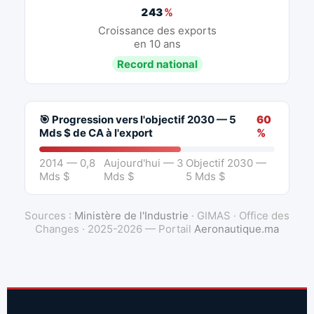
243
%
Croissance des exports
en 10 ans
Record national
🎯 Progression vers l'objectif 2030 — 5
60
Mds $ de CA à l'export
%
2014 — 0,8
Aujourd'hui — 3
Objectif 2030 —
Mds $
Mds $
5 Mds $
Sources :
Ministère de l'Industrie
· GIMAS · Office des
Changes · 2025-2026 — Portail
Aeronautique.ma