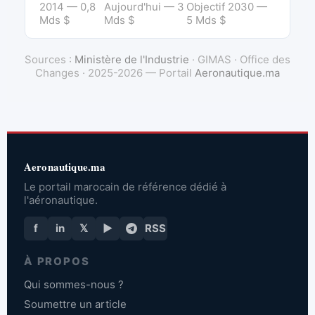
2014 — 0,8
Aujourd'hui — 3
Objectif 2030 —
Mds $
Mds $
5 Mds $
Sources :
Ministère de l'Industrie
· GIMAS · Office des
Changes · 2025-2026 — Portail
Aeronautique.ma
Aeronautique.ma
Le portail marocain de référence dédié à
l'aéronautique.
f
in
𝕏
▶
RSS
À PROPOS
Qui sommes-nous ?
Soumettre un article