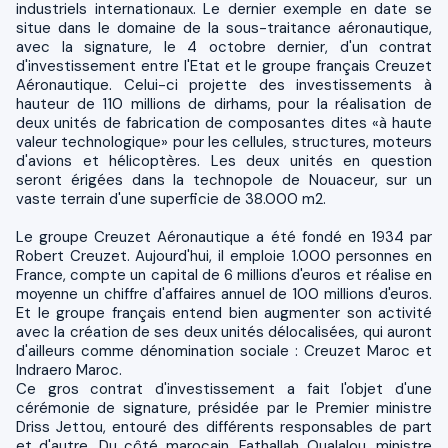
industriels internationaux. Le dernier exemple en date se
situe dans le domaine de la sous-traitance aéronautique,
avec la signature, le 4 octobre dernier, d'un contrat
d'investissement entre l'Etat et le groupe français Creuzet
Aéronautique. Celui-ci projette des investissements à
hauteur de 110 millions de dirhams, pour la réalisation de
deux unités de fabrication de composantes dites «à haute
valeur technologique» pour les cellules, structures, moteurs
d'avions et hélicoptères. Les deux unités en question
seront érigées dans la technopole de Nouaceur, sur un
vaste terrain d'une superficie de 38.000 m2.
Le groupe Creuzet Aéronautique a été fondé en 1934 par
Robert Creuzet. Aujourd'hui, il emploie 1.000 personnes en
France, compte un capital de 6 millions d'euros et réalise en
moyenne un chiffre d'affaires annuel de 100 millions d'euros.
Et le groupe français entend bien augmenter son activité
avec la création de ses deux unités délocalisées, qui auront
d'ailleurs comme dénomination sociale : Creuzet Maroc et
Indraero Maroc.
Ce gros contrat d'investissement a fait l'objet d'une
cérémonie de signature, présidée par le Premier ministre
Driss Jettou, entouré des différents responsables de part
et d'autre. Du côté marocain, Fathallah Oualalou, ministre