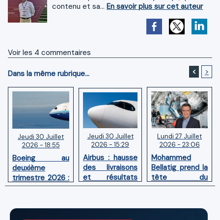
contenu et sa...
En savoir plus sur cet auteur
Voir les
4
commentaires
<
>
Dans la même rubrique...
Jeudi 30 Juillet
Lundi 27 Juillet
Jeudi 30 Juillet
2026 - 15:29
2026 - 23:06
2026 - 18:55
Airbus : hausse
Mohammed
Boeing au
des livraisons
Bellatig prend la
deuxième
et résultats
tête du
trimestre 2026 :
financiers
Groupement
Chiffre d'affaires
solides au
des Industries
en hausse,
premier
Marocaines
pertes nettes
semestre 2026
Aéronautiques
réduites