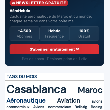
✉ NEWSLETTER GRATUITE
et Spatiales
AéroHebdo
L'actualité aéronautique du Maroc et du monde,
chaque semaine dans votre boîte mail.
+4 500
Hebdo
100%
Abonnés
Fréquence
Gratuit
S'abonner gratuitement ✉
Pas de spam · Désinscription en 1 clic
TAGS DU MOIS
Casablanca
Maroc
Aéronautique
Aviation
avions
commerciaux
Avions commerciaux
Bellatig
Boeing