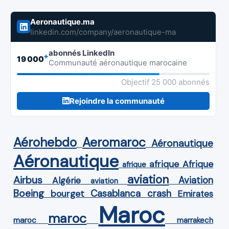
Aeronautique.ma
linkedin.com/company/aeronautique-ma
abonnés LinkedIn
+
19 000
Communauté aéronautique marocaine
Objectif 25 000 abonnés
Rejoindre la communauté
Aérohebdo
Aeromaroc
Aéronautique
Aéronautique
Afrique
afrique
afrique
aviation
Airbus
Aviation
Algérie
aviation
Boeing
Casablanca
crash
bourget
Emirates
Maroc
maroc
maroc
marrakech