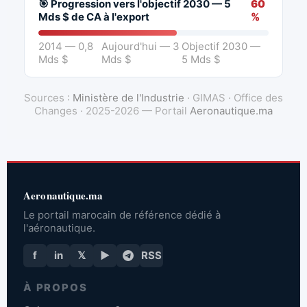
🎯 Progression vers l'objectif 2030 — 5
60
Mds $ de CA à l'export
%
2014 — 0,8
Aujourd'hui — 3
Objectif 2030 —
Mds $
Mds $
5 Mds $
Sources :
Ministère de l'Industrie
· GIMAS · Office des
Changes · 2025-2026 — Portail
Aeronautique.ma
Aeronautique.ma
Le portail marocain de référence dédié à
l'aéronautique.
f
in
𝕏
▶
RSS
À PROPOS