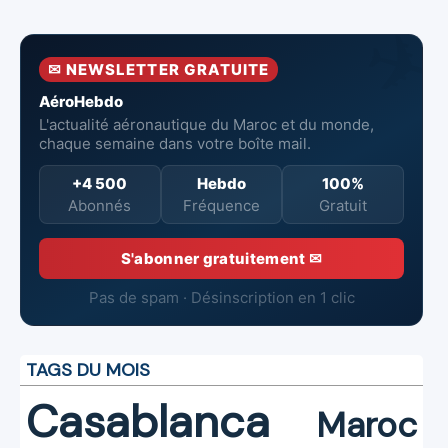
solides au
des Industries
en hausse,
premier
Marocaines
pertes nettes
semestre 2026
Aéronautiques
réduites
✉ NEWSLETTER GRATUITE
et Spatiales
AéroHebdo
L'actualité aéronautique du Maroc et du monde,
chaque semaine dans votre boîte mail.
+4 500
Hebdo
100%
Abonnés
Fréquence
Gratuit
S'abonner gratuitement ✉
Pas de spam · Désinscription en 1 clic
TAGS DU MOIS
Casablanca
Maroc