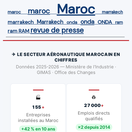
Maroc
maroc
maroc
marrakech
onda
Marrakech
ONDA
marrakech
onda
ram
revue de presse
ram
RAM
✈ LE SECTEUR AÉRONAUTIQUE MAROCAIN EN
CHIFFRES
Données 2025-2026 — Ministère de l'Industrie ·
GIMAS · Office des Changes
👷
🏭
27 000
+
155
+
Emplois directs
Entreprises
qualifiés
installées au Maroc
×2 depuis 2014
+42 % en 10 ans