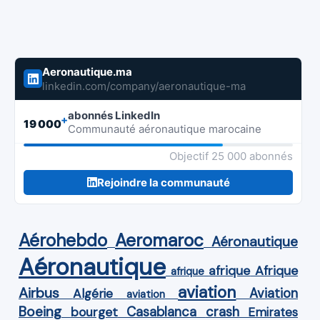
Aeronautique.ma
linkedin.com/company/aeronautique-ma
abonnés LinkedIn
+
19 000
Communauté aéronautique marocaine
Objectif 25 000 abonnés
Rejoindre la communauté
Aérohebdo
Aeromaroc
Aéronautique
Aéronautique
Afrique
afrique
afrique
aviation
Airbus
Aviation
Algérie
aviation
Boeing
Casablanca
crash
bourget
Emirates