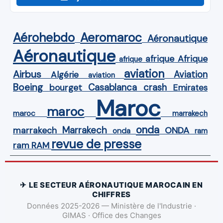
Aérohebdo
Aeromaroc
Aéronautique
Aéronautique
Afrique
afrique
afrique
aviation
Airbus
Aviation
Algérie
aviation
Boeing
Casablanca
crash
bourget
Emirates
Maroc
maroc
maroc
marrakech
onda
Marrakech
ONDA
marrakech
onda
ram
revue de presse
ram
RAM
✈ LE SECTEUR AÉRONAUTIQUE MAROCAIN EN
CHIFFRES
Données 2025-2026 — Ministère de l'Industrie ·
GIMAS · Office des Changes