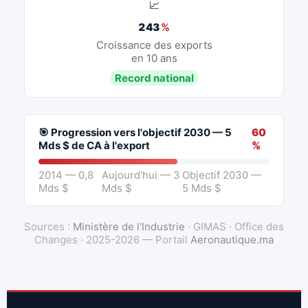
📈
243
%
Croissance des exports
en 10 ans
Record national
🎯 Progression vers l'objectif 2030 — 5
60
Mds $ de CA à l'export
%
2014 — 0,8
Aujourd'hui — 3
Objectif 2030 —
Mds $
Mds $
5 Mds $
Sources :
Ministère de l'Industrie
· GIMAS · Office des
Changes · 2025-2026 — Portail
Aeronautique.ma