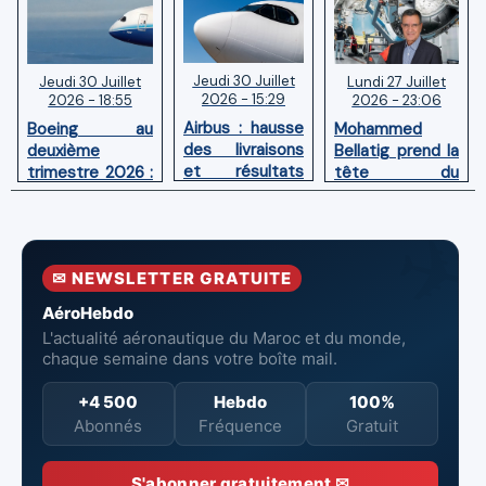
Jeudi 30 Juillet
Lundi 27 Juillet
Jeudi 30 Juillet
2026 - 15:29
2026 - 23:06
2026 - 18:55
Airbus : hausse
Mohammed
Boeing au
des livraisons
Bellatig prend la
deuxième
et résultats
tête du
trimestre 2026 :
financiers
Groupement
Chiffre d'affaires
solides au
des Industries
en hausse,
premier
Marocaines
pertes nettes
semestre 2026
Aéronautiques
réduites
✉ NEWSLETTER GRATUITE
et Spatiales
AéroHebdo
L'actualité aéronautique du Maroc et du monde,
chaque semaine dans votre boîte mail.
+4 500
Hebdo
100%
Abonnés
Fréquence
Gratuit
S'abonner gratuitement ✉