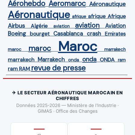
Aérohebdo
Aeromaroc
Aéronautique
Aéronautique
Afrique
afrique
afrique
aviation
Airbus
Aviation
Algérie
aviation
Boeing
Casablanca
crash
bourget
Emirates
Maroc
maroc
maroc
marrakech
onda
Marrakech
ONDA
marrakech
onda
ram
revue de presse
ram
RAM
✈ LE SECTEUR AÉRONAUTIQUE MAROCAIN EN
CHIFFRES
Données 2025-2026 — Ministère de l'Industrie ·
GIMAS · Office des Changes