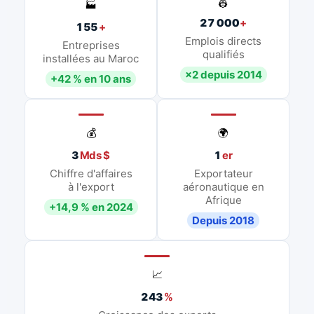
👷
🏭
27 000
+
155
+
Emplois directs
Entreprises
qualifiés
installées au Maroc
×2 depuis 2014
+42 % en 10 ans
💰
🌍
3
Mds $
1
er
Chiffre d'affaires
Exportateur
à l'export
aéronautique en
Afrique
+14,9 % en 2024
Depuis 2018
📈
243
%