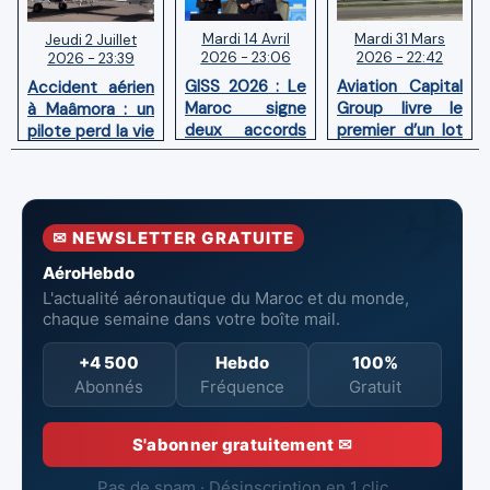
Mardi 14 Avril
Mardi 31 Mars
Jeudi 2 Juillet
2026 - 23:06
2026 - 22:42
2026 - 23:39
GISS 2026 : Le
Aviation Capital
Accident aérien
Maroc signe
Group livre le
à Maâmora : un
deux accords
premier d’un lot
pilote perd la vie
avec l'OACI
de six Boeing
en combat
pour renforcer
737‑8 MAX
contre un
la surveillance
neufs à Royal Air
incendie
et la sécurité
Maroc
✉ NEWSLETTER GRATUITE
aériennes.
AéroHebdo
L'actualité aéronautique du Maroc et du monde,
chaque semaine dans votre boîte mail.
+4 500
Hebdo
100%
Abonnés
Fréquence
Gratuit
S'abonner gratuitement ✉
Pas de spam · Désinscription en 1 clic