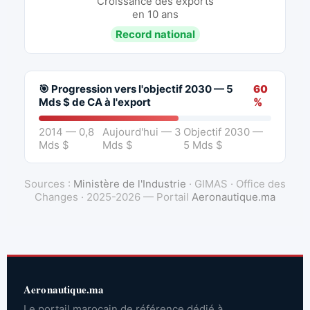
Croissance des exports
en 10 ans
Record national
🎯 Progression vers l'objectif 2030 — 5
60
Mds $ de CA à l'export
%
2014 — 0,8
Aujourd'hui — 3
Objectif 2030 —
Mds $
Mds $
5 Mds $
Sources :
Ministère de l'Industrie
· GIMAS · Office des
Changes · 2025-2026 — Portail
Aeronautique.ma
Aeronautique.ma
Le portail marocain de référence dédié à