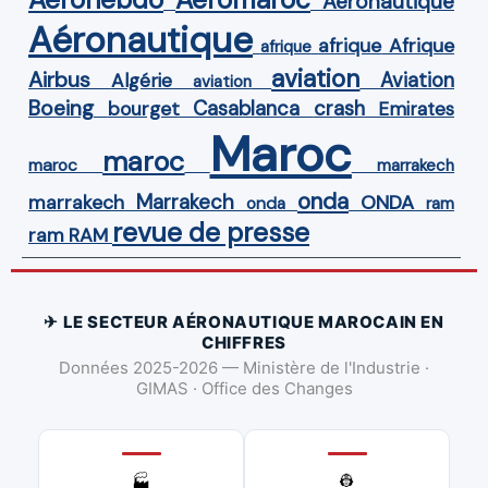
Aéronautique
Aéronautique
Afrique
afrique
afrique
aviation
Airbus
Aviation
Algérie
aviation
Boeing
Casablanca
crash
bourget
Emirates
Maroc
maroc
maroc
marrakech
onda
Marrakech
ONDA
marrakech
onda
ram
revue de presse
ram
RAM
✈ LE SECTEUR AÉRONAUTIQUE MAROCAIN EN
CHIFFRES
Données 2025-2026 — Ministère de l'Industrie ·
GIMAS · Office des Changes
👷
🏭