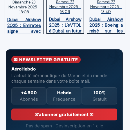
Samedi 22
Samedi 22
Dimanche 23
Novembre 2025 -
Novembre 2025 -
Novembre 2025 -
16:09
13:40
18:08
Dubai Airshow
Dubai Airshow
Dubai Airshow
2025 : L'eVTOL
2025 : Boeing a
2025 : Emirates
à Dubaï, un futur
misé sur les
signe avec
de la mobilité
gros porteurs et
Rolls-Royce
aérienne
le MAX
pour la
urbaine
maintenance en
interne des
✉ NEWSLETTER GRATUITE
moteurs de sa
propre flotte
AéroHebdo
d’A380
L'actualité aéronautique du Maroc et du monde,
chaque semaine dans votre boîte mail.
+4 500
Hebdo
100%
Abonnés
Fréquence
Gratuit
S'abonner gratuitement ✉
Pas de spam · Désinscription en 1 clic