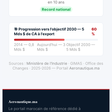
en 10 ans
Record national
🎯 Progression vers l'objectif 2030 — 5
60
Mds $ de CA à l'export
%
2014 — 0,8
Aujourd'hui — 3
Objectif 2030 —
Mds $
Mds $
5 Mds $
Sources :
Ministère de l'Industrie
· GIMAS · Office des
Changes · 2025-2026 — Portail
Aeronautique.ma
Aeronautique.ma
Le portail marocain de référence dédié à