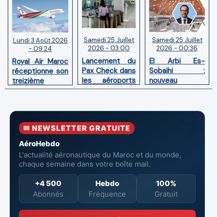
Samedi 25 Juillet
Samedi 25 Juillet
Lundi 3 Août 2026
2026 - 03:00
2026 - 00:36
- 09:24
Lancement du
El Arbi Es-
Royal Air Maroc
Pax Check dans
Sobaihi :
réceptionne son
les aéroports
nouveau
treizième
du Maroc
directeur à la
Boeing 787
tête de
Dreamliner
l’Aéroport
Mohammed V
✉ NEWSLETTER GRATUITE
de Casablanca
AéroHebdo
L'actualité aéronautique du Maroc et du monde,
chaque semaine dans votre boîte mail.
+4 500
Hebdo
100%
Abonnés
Fréquence
Gratuit