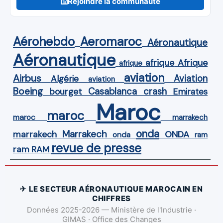
Rejoindre la communauté
Aérohebdo
Aeromaroc
Aéronautique
Aéronautique
Afrique
afrique
afrique
aviation
Airbus
Aviation
Algérie
aviation
Boeing
Casablanca
crash
bourget
Emirates
Maroc
maroc
maroc
marrakech
onda
Marrakech
ONDA
marrakech
onda
ram
revue de presse
ram
RAM
✈ LE SECTEUR AÉRONAUTIQUE MAROCAIN EN
CHIFFRES
Données 2025-2026 — Ministère de l'Industrie ·
GIMAS · Office des Changes