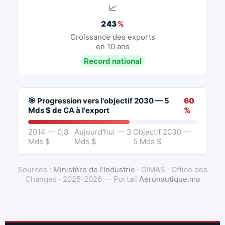
📈
243
%
Croissance des exports
en 10 ans
Record national
🎯 Progression vers l'objectif 2030 — 5
60
Mds $ de CA à l'export
%
2014 — 0,8
Aujourd'hui — 3
Objectif 2030 —
Mds $
Mds $
5 Mds $
Sources :
Ministère de l'Industrie
· GIMAS · Office des
Changes · 2025-2026 — Portail
Aeronautique.ma