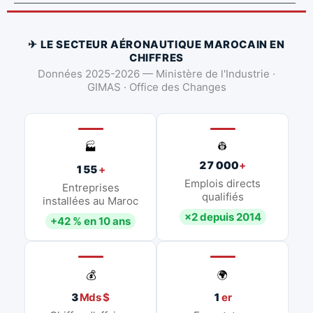
✈ LE SECTEUR AÉRONAUTIQUE MAROCAIN EN
CHIFFRES
Données 2025-2026 — Ministère de l'Industrie ·
GIMAS · Office des Changes
👷
🏭
27 000
+
155
+
Emplois directs
Entreprises
qualifiés
installées au Maroc
×2 depuis 2014
+42 % en 10 ans
💰
🌍
3
Mds $
1
er