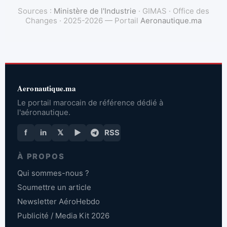
Sources :
Ministère de l'Industrie
· GIMAS · Office des
Changes · 2025-2026 — Portail
Aeronautique.ma
Aeronautique.ma
Le portail marocain de référence dédié à
l'aéronautique.
f
in
𝕏
▶
RSS
À PROPOS
Qui sommes-nous ?
Soumettre un article
Newsletter AéroHebdo
Publicité / Media Kit 2026