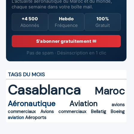
L'actualité aéronautique du Maroc et du monde,
chaque semaine dans votre boîte mail.
+4 500
Hebdo
100%
Abonnés
Fréquence
Gratuit
S'abonner gratuitement ✉
Pas de spam · Désinscription en 1 clic
TAGS DU MOIS
Casablanca
Maroc
Aéronautique
Aviation
avions
commerciaux
Avions commerciaux
Bellatig
Boeing
aviation
Aéroports