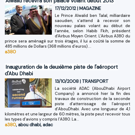
Alwalid recevra son palace volant début 2013
17/12/2012
|
MAGAZINE
Le Prince Alwalid ben Talal, milliardaire
saoudien, s'attend à recevoir son
nouveau palais volant au début de
l'année, selon Habib Fkih, président
d'Airbus Moyen Orient. L'Airbus A380 du
prince sera aménagé sur trois étages, il lui a coûté la somme de
485 millions de Dollars (368 millions d’euros)....
a380
Inauguration de la deuxième piste de l'aéroport
d'Abu Dhabi
13/10/2008
|
TRANSPORT
La société ADAC (AbouDhabi Airport
Company) a annoncé hier la fin des
travaux de construction de la seconde
piste d’atterrissage de l’aéroport
d’AbouDhabi. Avec une longueur de 4,1
kilomètres et une largeur de 60 mètres, la piste peut recevoir tous
les types d’avions y compris l’A380. La...
a380
,
abou dhabi
,
adac