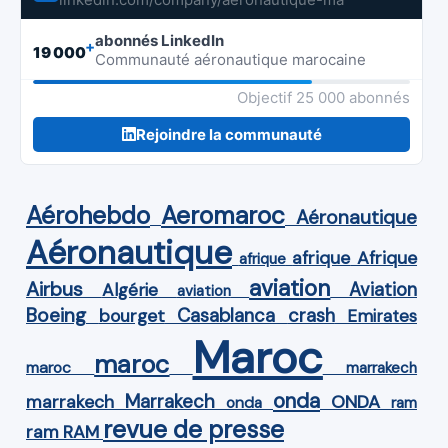
abonnés LinkedIn
+
19 000
Communauté aéronautique marocaine
Objectif 25 000 abonnés
Rejoindre la communauté
Aérohebdo
Aeromaroc
Aéronautique
Aéronautique
Afrique
afrique
afrique
aviation
Airbus
Aviation
Algérie
aviation
Boeing
Casablanca
crash
bourget
Emirates
Maroc
maroc
maroc
marrakech
onda
Marrakech
ONDA
marrakech
onda
ram
revue de presse
ram
RAM