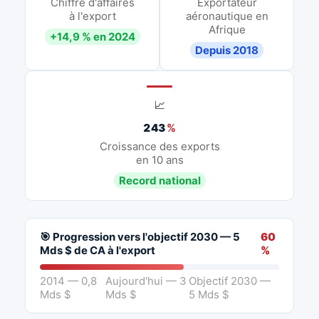
Chiffre d'affaires
Exportateur
à l'export
aéronautique en
Afrique
+14,9 % en 2024
Depuis 2018
📈
243
%
Croissance des exports
en 10 ans
Record national
🎯 Progression vers l'objectif 2030 — 5
60
Mds $ de CA à l'export
%
2014 — 0,8
Aujourd'hui — 3
Objectif 2030 —
Mds $
Mds $
5 Mds $