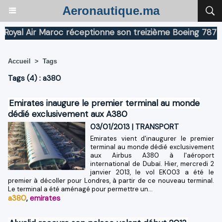
Aeronautique.ma
al Air Maroc réceptionne son treizième Boeing 787 Drea
Accueil
>
Tags
Tags (4) : a380
Emirates inaugure le premier terminal au monde
dédié exclusivement aux A380
03/01/2013
|
TRANSPORT
Emirates vient d'inaugurer le premier
terminal au monde dédié exclusivement
aux Airbus A380 à l'aéroport
international de Dubaï. Hier, mercredi 2
janvier 2013, le vol EK003 a été le
premier à décoller pour Londres, à partir de ce nouveau terminal.
Le terminal a été aménagé pour permettre un...
a380
,
emirates