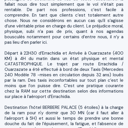
fallait nous dire tout simplement que le vol n’était pas
rentable. De part nos professions, c’est facile à
comprendre. En tant que clients c’est totalement autre
chose. Nous ne considérons en aucun cas qu’il s’agisse
d’une véritable prise en charge du client. Le préjudice moral,
physique, subi n’a pas de prix, quant à nos agendas
bousculés notamment pour certains d’entre nous, il n’y a
pas lieu d’en parler ici.
Départ à 22H30 d’Errachidia et Arrivée à Ouarzazate (400
KM) à 4H du matin dans un état physique et mental
CATASTROPHIQUE. Le trajet par route Errachidia /
Ouarzazate a été effectué à bord de deux Taxis (Mercedes
240 Modèle 78 -mises en circulation depuis 32 ans) loués
par la ram. Des taxis inconfortables sur tout plan c’est le
moins que l’on puisse dire. C’est une pratique courante
chez la RAM sur cette destination selon des informations
sur place à l’aéroport d’Errachidia.
Destination l'hôtel BERBERE PALACE (5 étoiles) à la charge
de la ram pour n'y dormir que 30 MN (car il faut aller à
l’aéroport à 5H) et aussi le temps de prendre une bonne
douche du fait de l’épuisement, la fatigue, et l’absence de