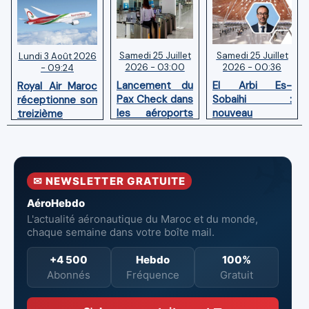
Samedi 25 Juillet
Samedi 25 Juillet
Lundi 3 Août 2026
2026 - 03:00
2026 - 00:36
- 09:24
Lancement du
El Arbi Es-
Royal Air Maroc
Pax Check dans
Sobaihi :
réceptionne son
les aéroports
nouveau
treizième
du Maroc
directeur à la
Boeing 787
tête de
Dreamliner
l’Aéroport
Mohammed V
✉ NEWSLETTER GRATUITE
de Casablanca
AéroHebdo
L'actualité aéronautique du Maroc et du monde,
chaque semaine dans votre boîte mail.
+4 500
Hebdo
100%
Abonnés
Fréquence
Gratuit