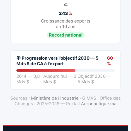
📈
243
%
Croissance des exports
en 10 ans
Record national
🎯 Progression vers l'objectif 2030 — 5
60
Mds $ de CA à l'export
%
2014 — 0,8
Aujourd'hui — 3
Objectif 2030 —
Mds $
Mds $
5 Mds $
Sources :
Ministère de l'Industrie
· GIMAS · Office des
Changes · 2025-2026 — Portail
Aeronautique.ma