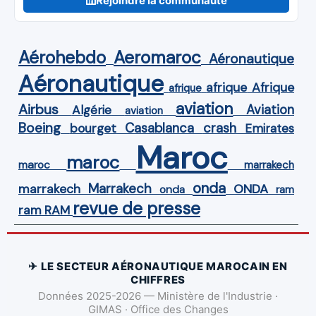
Rejoindre la communauté
Aérohebdo
Aeromaroc
Aéronautique
Aéronautique
Afrique
afrique
afrique
aviation
Airbus
Aviation
Algérie
aviation
Boeing
Casablanca
crash
bourget
Emirates
Maroc
maroc
maroc
marrakech
onda
Marrakech
ONDA
marrakech
onda
ram
revue de presse
ram
RAM
✈ LE SECTEUR AÉRONAUTIQUE MAROCAIN EN
CHIFFRES
Données 2025-2026 — Ministère de l'Industrie ·
GIMAS · Office des Changes