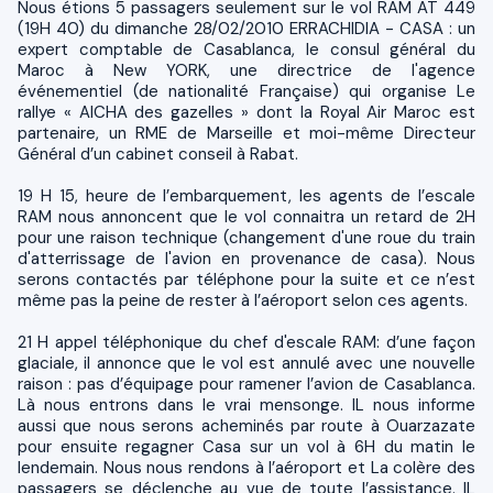
Nous étions 5 passagers seulement sur le vol RAM AT 449
(19H 40) du dimanche 28/02/2010 ERRACHIDIA - CASA : un
expert comptable de Casablanca, le consul général du
Maroc à New YORK, une directrice de l'agence
événementiel (de nationalité Française) qui organise Le
rallye « AICHA des gazelles » dont la Royal Air Maroc est
partenaire, un RME de Marseille et moi-même Directeur
Général d’un cabinet conseil à Rabat.
19 H 15, heure de l’embarquement, les agents de l’escale
RAM nous annoncent que le vol connaitra un retard de 2H
pour une raison technique (changement d'une roue du train
d'atterrissage de l'avion en provenance de casa). Nous
serons contactés par téléphone pour la suite et ce n’est
même pas la peine de rester à l’aéroport selon ces agents.
21 H appel téléphonique du chef d'escale RAM: d’une façon
glaciale, il annonce que le vol est annulé avec une nouvelle
raison : pas d’équipage pour ramener l’avion de Casablanca.
Là nous entrons dans le vrai mensonge. IL nous informe
aussi que nous serons acheminés par route à Ouarzazate
pour ensuite regagner Casa sur un vol à 6H du matin le
lendemain. Nous nous rendons à l’aéroport et La colère des
passagers se déclenche au vue de toute l’assistance. IL