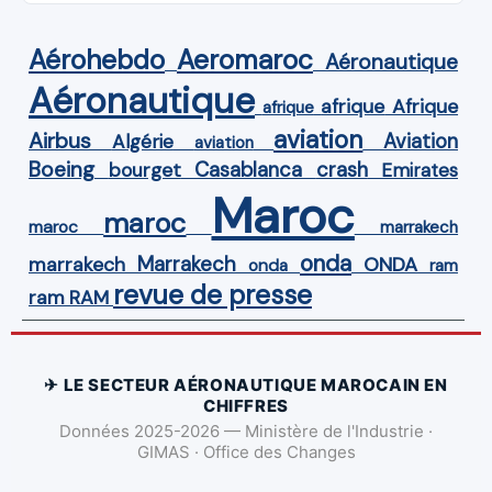
Aérohebdo
Aeromaroc
Aéronautique
Aéronautique
Afrique
afrique
afrique
aviation
Airbus
Aviation
Algérie
aviation
Boeing
Casablanca
crash
bourget
Emirates
Maroc
maroc
maroc
marrakech
onda
Marrakech
ONDA
marrakech
onda
ram
revue de presse
ram
RAM
✈ LE SECTEUR AÉRONAUTIQUE MAROCAIN EN
CHIFFRES
Données 2025-2026 — Ministère de l'Industrie ·
GIMAS · Office des Changes