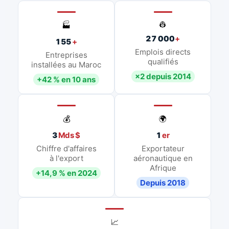
👷
🏭
27 000
+
155
+
Emplois directs
Entreprises
qualifiés
installées au Maroc
×2 depuis 2014
+42 % en 10 ans
💰
🌍
3
Mds $
1
er
Chiffre d'affaires
Exportateur
à l'export
aéronautique en
Afrique
+14,9 % en 2024
Depuis 2018
📈