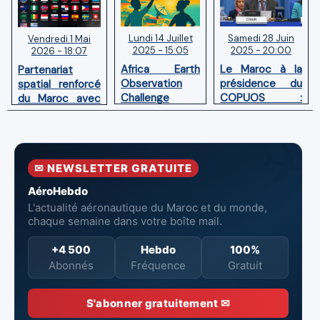
Lundi 14 Juillet
Samedi 28 Juin
Vendredi 1 Mai
2025 - 15:05
2025 - 20:00
2026 - 18:07
Africa Earth
Le Maroc à la
Partenariat
Observation
présidence du
spatial renforcé
Challenge
COPUOS :
du Maroc avec
(AEOC) 2025:
Impulser le
l'adhésion aux
les talents
développement
Accords
spatiaux
spatial en
Artemis
africains
Afrique
✉ NEWSLETTER GRATUITE
entrent dans
l’arène !
AéroHebdo
L'actualité aéronautique du Maroc et du monde,
chaque semaine dans votre boîte mail.
+4 500
Hebdo
100%
Abonnés
Fréquence
Gratuit
S'abonner gratuitement ✉