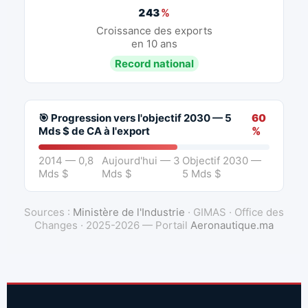
243
%
Croissance des exports
en 10 ans
Record national
🎯 Progression vers l'objectif 2030 — 5
60
Mds $ de CA à l'export
%
2014 — 0,8
Aujourd'hui — 3
Objectif 2030 —
Mds $
Mds $
5 Mds $
Sources :
Ministère de l'Industrie
· GIMAS · Office des
Changes · 2025-2026 — Portail
Aeronautique.ma