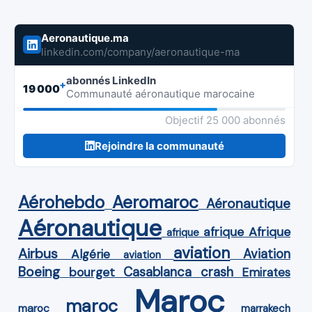
Aeronautique.ma
linkedin.com/company/aeronautique-ma
abonnés LinkedIn
+
19 000
Communauté aéronautique marocaine
Objectif 25 000 abonnés
Rejoindre la communauté
Aérohebdo
Aeromaroc
Aéronautique
Aéronautique
Afrique
afrique
afrique
aviation
Airbus
Aviation
Algérie
aviation
Boeing
Casablanca
crash
bourget
Emirates
Maroc
maroc
maroc
marrakech