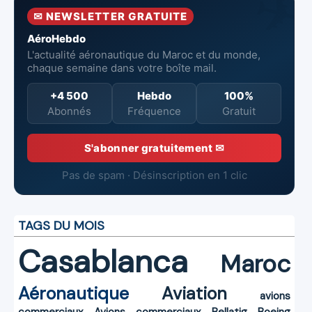
semestre 2026
Aéronautiques
réduites
✉ NEWSLETTER GRATUITE
et Spatiales
AéroHebdo
L'actualité aéronautique du Maroc et du monde,
chaque semaine dans votre boîte mail.
+4 500
Hebdo
100%
Abonnés
Fréquence
Gratuit
S'abonner gratuitement ✉
Pas de spam · Désinscription en 1 clic
TAGS DU MOIS
Casablanca
Maroc
Aéronautique
Aviation
avions
commerciaux
Avions commerciaux
Bellatig
Boeing