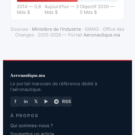
2014 — 0,8
Aujourd'hui — 3
Objectif 2030 —
Mds $
Mds $
5 Mds $
Sources :
Ministère de l'Industrie
· GIMAS · Office des
Changes · 2025-2026 — Portail
Aeronautique.ma
Aeronautique.ma
Le portail marocain de référence dédié à
l'aéronautique.
f
in
𝕏
▶
RSS
À PROPOS
Qui sommes-nous ?
Soumettre un article