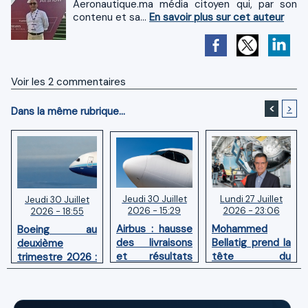
Aeronautique.ma média citoyen qui, par son
contenu et sa...
En savoir plus sur cet auteur
Voir les
2
commentaires
<
>
Dans la même rubrique...
Jeudi 30 Juillet
Lundi 27 Juillet
Jeudi 30 Juillet
2026 - 15:29
2026 - 23:06
2026 - 18:55
Airbus : hausse
Mohammed
Boeing au
des livraisons
Bellatig prend la
deuxième
et résultats
tête du
trimestre 2026 :
financiers
Groupement
Chiffre d'affaires
solides au
des Industries
en hausse,
premier
Marocaines
pertes nettes