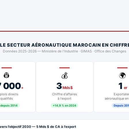
 LE SECTEUR AÉRONAUTIQUE MAROCAIN EN CHIFFR
Données 2025-2026 — Ministère de l'Industrie · GIMAS · Office des Changes
👷
💰
🌍
7 000
3
1
+
Mds $
er
lois directs
Chiffre d'affaires
Exportate
qualifiés
à l'export
aéronautique en
 depuis 2014
+14,9 % en 2024
Depuis 20
vers l'objectif 2030 — 5 Mds $ de CA à l'export