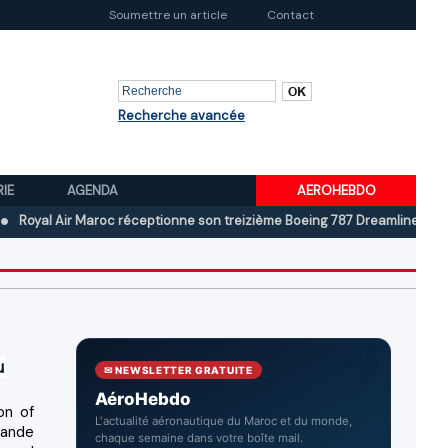
Soumettre un article
Contact
Recherche avancée
RIE
AGENDA
AEROHEBDO
 Air Maroc réceptionne son treizième Boeing 787 Dreamliner
Boeing a
u
✉ NEWSLETTER GRATUITE
AéroHebdo
on of
L'actualité aéronautique du Maroc et du monde,
mande
chaque semaine dans votre boîte mail.