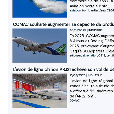
commerciale de son C909
Aviation porte sur six...
aviation
,
bombardier d'eau
,
C90
COMAC souhaite augmenter sa capacité de produc
20/01/2025
|
INDUSTRIE
En 2025, COMAC augmente
à Airbus et Boeing. Déf
2025, prévoyant d'augme
jusqu'à 30 appareils. Cela.
aérospatial
,
aviation
,
C919
,
certif
L'avion de ligne chinois ARJ21 achève son vol de 
13/08/2023
|
INDUSTRIE
L'avion de ligne régiona
zones à haute altitude de
a effectué 52 itinéraire
de l'ARJ21 ont...
COMAC