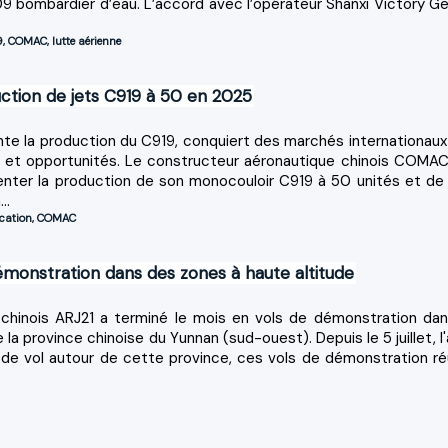
 bombardier d’eau. L’accord avec l’opérateur Shanxi Victory Ge
9
,
COMAC
,
lutte aérienne
tion de jets C919 à 50 en 2025
 la production du C919, conquiert des marchés internationaux
is et opportunités. Le constructeur aéronautique chinois COMAC
nter la production de son monocouloir C919 à 50 unités et de l
..
ication
,
COMAC
démonstration dans des zones à haute altitude
l chinois ARJ21 a terminé le mois en vols de démonstration dan
 la province chinoise du Yunnan (sud-ouest). Depuis le 5 juillet, l
s de vol autour de cette province, ces vols de démonstration ré