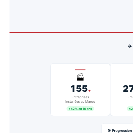
✈
🏭
155
2
+
Entreprises
Emp
installées au Maroc
+42 % en 10 ans
×2
🎯 Progression 