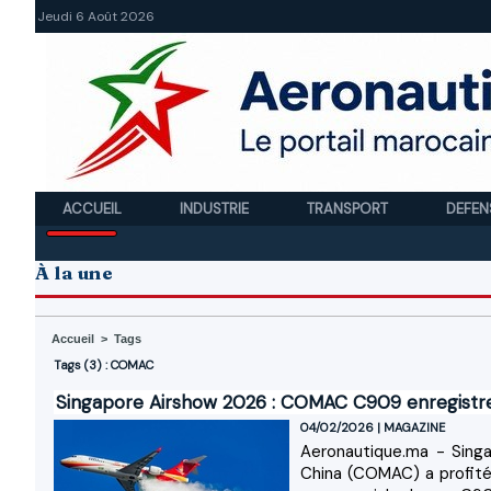
Jeudi 6 Août 2026
ACCUEIL
INDUSTRIE
TRANSPORT
DEFEN
À la une
Accueil
>
Tags
Tags (3) : COMAC
Singapore Airshow 2026 : COMAC C909 enregistre
04/02/2026
|
MAGAZINE
Aeronautique.ma - Singa
China (COMAC) a profit