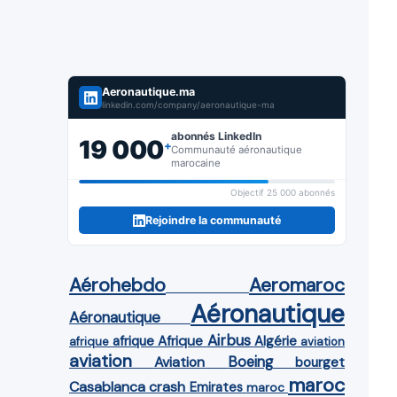
Aeronautique.ma
linkedin.com/company/aeronautique-ma
abonnés LinkedIn
19 000
+
Communauté aéronautique
marocaine
Objectif 25 000 abonnés
Rejoindre la communauté
Aérohebdo
Aeromaroc
Aéronautique
Aéronautique
Airbus
afrique
Afrique
Algérie
afrique
aviation
aviation
Aviation
Boeing
bourget
maroc
Casablanca
crash
Emirates
maroc