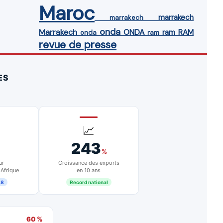
Maroc
marrakech
marrakech
onda
Marrakech
ONDA
ram
RAM
onda
ram
revue de presse
ES
📈
243
%
ur
Croissance des exports
 Afrique
en 10 ans
18
Record national
60 %