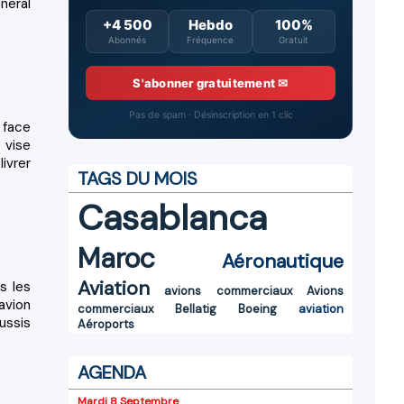
neral
+4 500
Hebdo
100%
Abonnés
Fréquence
Gratuit
S'abonner gratuitement ✉
Pas de spam · Désinscription en 1 clic
 face
 vise
ivrer
TAGS DU MOIS
Casablanca
Maroc
Aéronautique
Aviation
s les
avions commerciaux
Avions
'avion
commerciaux
Bellatig
Boeing
aviation
ussis
Aéroports
AGENDA
Mardi 8 Septembre