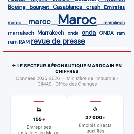
Boeing
Casablanca
crash
bourget
Emirates
Maroc
maroc
maroc
marrakech
onda
Marrakech
ONDA
marrakech
onda
ram
revue de presse
ram
RAM
✈ LE SECTEUR AÉRONAUTIQUE MAROCAIN EN
CHIFFRES
Données 2025-2026 — Ministère de l'Industrie ·
GIMAS · Office des Changes
👷
🏭
27 000
+
155
+
Emplois directs
Entreprises
qualifiés
installées au Maroc