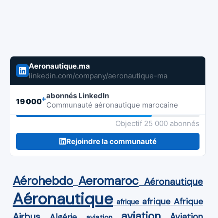
Aeronautique.ma
linkedin.com/company/aeronautique-ma
abonnés LinkedIn
+
19 000
Communauté aéronautique marocaine
Objectif 25 000 abonnés
Rejoindre la communauté
Aérohebdo
Aeromaroc
Aéronautique
Aéronautique
Afrique
afrique
afrique
aviation
Airbus
Aviation
Algérie
aviation