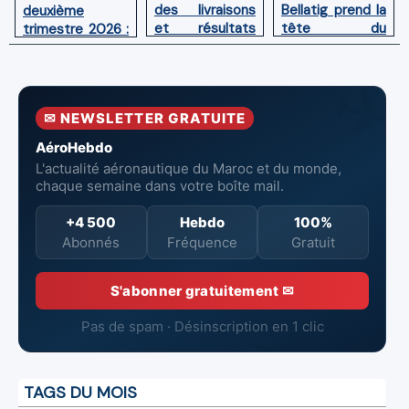
des livraisons
Bellatig prend la
deuxième
et résultats
tête du
trimestre 2026 :
financiers
Groupement
Chiffre d'affaires
solides au
des Industries
en hausse,
premier
Marocaines
pertes nettes
semestre 2026
Aéronautiques
réduites
✉ NEWSLETTER GRATUITE
et Spatiales
AéroHebdo
L'actualité aéronautique du Maroc et du monde,
chaque semaine dans votre boîte mail.
+4 500
Hebdo
100%
Abonnés
Fréquence
Gratuit
S'abonner gratuitement ✉
Pas de spam · Désinscription en 1 clic
TAGS DU MOIS