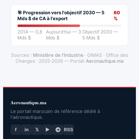
🎯 Progression vers l'objectif 2030 — 5
60
Mds $ de CA à l'export
%
2014 — 0,8
Aujourd'hui — 3
Objectif 2030 —
Mds $
Mds $
5 Mds $
Sources :
Ministère de l'Industrie
· GIMAS · Office des
Changes · 2025-2026 — Portail
Aeronautique.ma
Aeronautique.ma
Le portail marocain de référence dédié à
l'aéronautique.
f
in
𝕏
▶
RSS