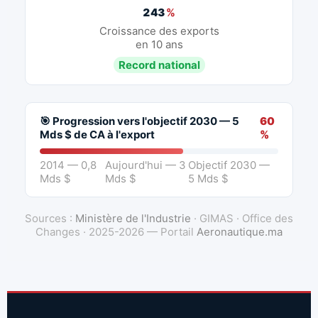
243
%
Croissance des exports
en 10 ans
Record national
🎯 Progression vers l'objectif 2030 — 5
60
Mds $ de CA à l'export
%
2014 — 0,8
Aujourd'hui — 3
Objectif 2030 —
Mds $
Mds $
5 Mds $
Sources :
Ministère de l'Industrie
· GIMAS · Office des
Changes · 2025-2026 — Portail
Aeronautique.ma