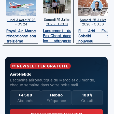
Samedi 25 Juillet
Samedi 25 Juillet
Lundi 3 Août 2026
2026 - 03:00
2026 - 00:36
- 09:24
Lancement du
El Arbi Es-
Royal Air Maroc
Pax Check dans
Sobaihi :
réceptionne son
les aéroports
nouveau
treizième
du Maroc
directeur à la
Boeing 787
tête de
Dreamliner
l’Aéroport
Mohammed V
✉ NEWSLETTER GRATUITE
de Casablanca
AéroHebdo
L'actualité aéronautique du Maroc et du monde,
chaque semaine dans votre boîte mail.
+4 500
Hebdo
100%
Abonnés
Fréquence
Gratuit