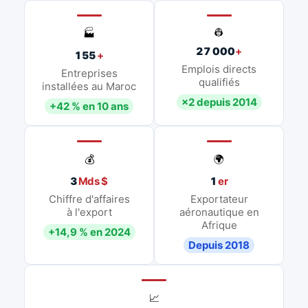
👷
🏭
27 000
+
155
+
Emplois directs
Entreprises
qualifiés
installées au Maroc
×2 depuis 2014
+42 % en 10 ans
💰
🌍
3
Mds $
1
er
Chiffre d'affaires
Exportateur
à l'export
aéronautique en
Afrique
+14,9 % en 2024
Depuis 2018
📈