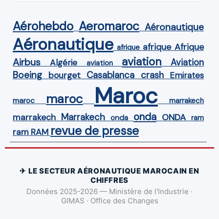
Aérohebdo
Aeromaroc
Aéronautique
Aéronautique
Afrique
afrique
afrique
aviation
Airbus
Aviation
Algérie
aviation
Boeing
Casablanca
crash
bourget
Emirates
Maroc
maroc
maroc
marrakech
onda
Marrakech
ONDA
marrakech
onda
ram
revue de presse
ram
RAM
✈ LE SECTEUR AÉRONAUTIQUE MAROCAIN EN
CHIFFRES
Données 2025-2026 — Ministère de l'Industrie ·
GIMAS · Office des Changes