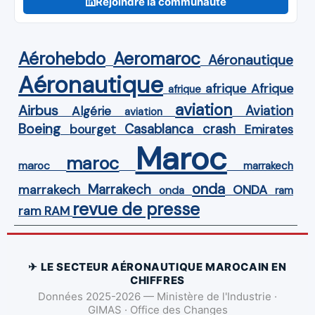
Rejoindre la communauté
Aérohebdo
Aeromaroc
Aéronautique
Aéronautique
Afrique
afrique
afrique
aviation
Airbus
Aviation
Algérie
aviation
Boeing
Casablanca
crash
bourget
Emirates
Maroc
maroc
maroc
marrakech
onda
Marrakech
ONDA
marrakech
onda
ram
revue de presse
ram
RAM
✈ LE SECTEUR AÉRONAUTIQUE MAROCAIN EN
CHIFFRES
Données 2025-2026 — Ministère de l'Industrie ·
GIMAS · Office des Changes