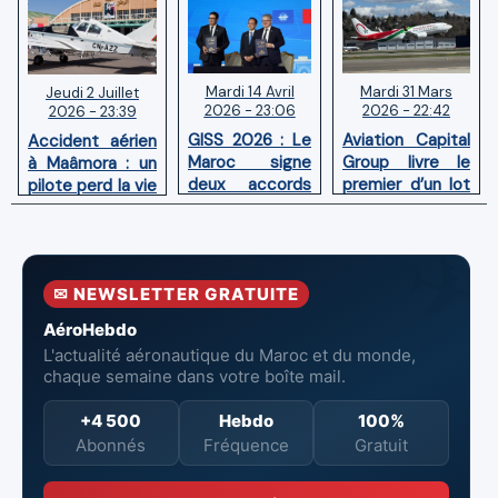
Mardi 14 Avril
Mardi 31 Mars
Jeudi 2 Juillet
2026 - 23:06
2026 - 22:42
2026 - 23:39
GISS 2026 : Le
Aviation Capital
Accident aérien
Maroc signe
Group livre le
à Maâmora : un
deux accords
premier d’un lot
pilote perd la vie
avec l'OACI
de six Boeing
en combat
pour renforcer
737‑8 MAX
contre un
la surveillance
neufs à Royal Air
incendie
et la sécurité
Maroc
✉ NEWSLETTER GRATUITE
aériennes.
AéroHebdo
L'actualité aéronautique du Maroc et du monde,
chaque semaine dans votre boîte mail.
+4 500
Hebdo
100%
Abonnés
Fréquence
Gratuit