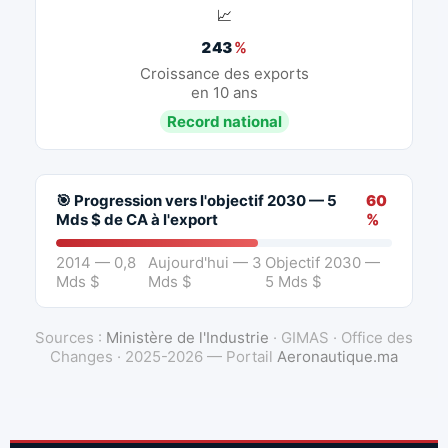
📈
243
%
Croissance des exports
en 10 ans
Record national
🎯 Progression vers l'objectif 2030 — 5
60
Mds $ de CA à l'export
%
2014 — 0,8
Aujourd'hui — 3
Objectif 2030 —
Mds $
Mds $
5 Mds $
Sources :
Ministère de l'Industrie
· GIMAS · Office des
Changes · 2025-2026 — Portail
Aeronautique.ma