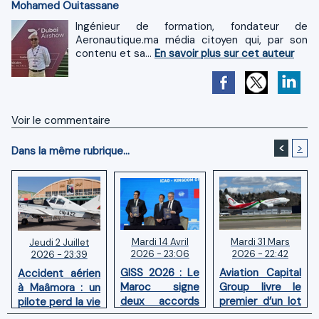
Mohamed Ouitassane
Ingénieur de formation, fondateur de
Aeronautique.ma média citoyen qui, par son
contenu et sa...
En savoir plus sur cet auteur
Voir le commentaire
<
>
Dans la même rubrique...
Mardi 14 Avril
Mardi 31 Mars
Jeudi 2 Juillet
2026 - 23:06
2026 - 22:42
2026 - 23:39
GISS 2026 : Le
Aviation Capital
Accident aérien
Maroc signe
Group livre le
à Maâmora : un
deux accords
premier d’un lot
pilote perd la vie
avec l'OACI
de six Boeing
en combat