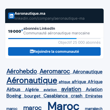
Aeronautique.ma
linkedin.com/company/aeronautique-ma
abonnés LinkedIn
+
19 000
Communauté aéronautique marocaine
Objectif 25 000 abonnés
Rejoindre la communauté
Aérohebdo
Aeromaroc
Aéronautique
Aéronautique
Afrique
afrique
afrique
aviation
Airbus
Aviation
Algérie
aviation
Boeing
Casablanca
crash
bourget
Emirates
Maroc
maroc
maroc
marrakech