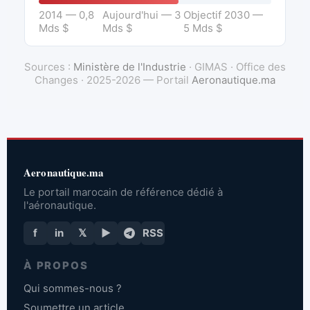
2014 — 0,8
Aujourd'hui — 3
Objectif 2030 —
Mds $
Mds $
5 Mds $
Sources :
Ministère de l'Industrie
· GIMAS · Office des
Changes · 2025-2026 — Portail
Aeronautique.ma
Aeronautique.ma
Le portail marocain de référence dédié à
l'aéronautique.
f
in
𝕏
▶
RSS
À PROPOS
Qui sommes-nous ?
Soumettre un article