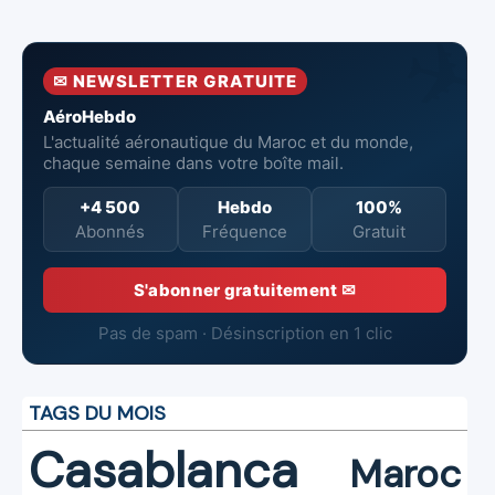
pour renforcer
737‑8 MAX
contre un
la surveillance
neufs à Royal Air
incendie
et la sécurité
Maroc
✉ NEWSLETTER GRATUITE
aériennes.
AéroHebdo
L'actualité aéronautique du Maroc et du monde,
chaque semaine dans votre boîte mail.
+4 500
Hebdo
100%
Abonnés
Fréquence
Gratuit
S'abonner gratuitement ✉
Pas de spam · Désinscription en 1 clic
TAGS DU MOIS
Casablanca
Maroc