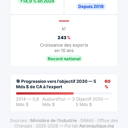
+14,9 % en 2024
Depuis 2018
📈
243
%
Croissance des exports
en 10 ans
Record national
🎯 Progression vers l'objectif 2030 — 5
60
Mds $ de CA à l'export
%
2014 — 0,8
Aujourd'hui — 3
Objectif 2030 —
Mds $
Mds $
5 Mds $
Sources :
Ministère de l'Industrie
· GIMAS · Office des
Changes · 2025-2026 — Portail
Aeronautique.ma