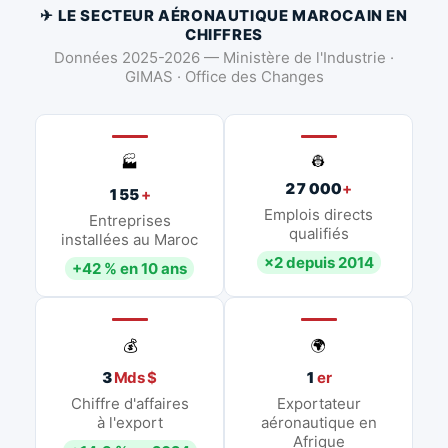
✈ LE SECTEUR AÉRONAUTIQUE MAROCAIN EN
CHIFFRES
Données 2025-2026 — Ministère de l'Industrie ·
GIMAS · Office des Changes
👷
🏭
27 000
+
155
+
Emplois directs
Entreprises
qualifiés
installées au Maroc
×2 depuis 2014
+42 % en 10 ans
💰
🌍
3
Mds $
1
er
Chiffre d'affaires
Exportateur
à l'export
aéronautique en
Afrique