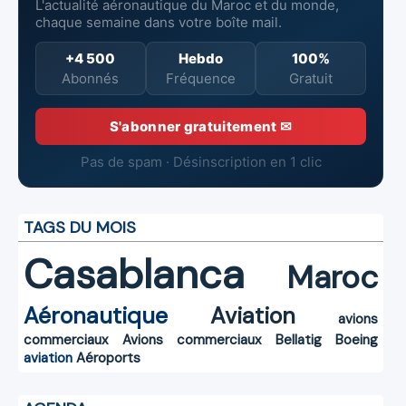
L'actualité aéronautique du Maroc et du monde,
chaque semaine dans votre boîte mail.
+4 500
Hebdo
100%
Abonnés
Fréquence
Gratuit
S'abonner gratuitement ✉
Pas de spam · Désinscription en 1 clic
TAGS DU MOIS
Casablanca
Maroc
Aéronautique
Aviation
avions
commerciaux
Avions commerciaux
Bellatig
Boeing
aviation
Aéroports