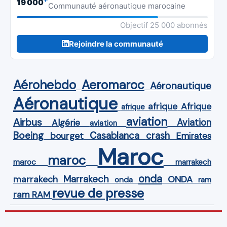
19 000
Communauté aéronautique marocaine
Objectif 25 000 abonnés
Rejoindre la communauté
Aérohebdo
Aeromaroc
Aéronautique
Aéronautique
Afrique
afrique
afrique
aviation
Airbus
Aviation
Algérie
aviation
Boeing
Casablanca
crash
bourget
Emirates
Maroc
maroc
maroc
marrakech
onda
Marrakech
ONDA
marrakech
onda
ram
revue de presse
ram
RAM