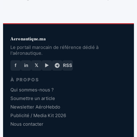
Aeronautique.ma
Le portail marocain de référence dédié à
l'aéronautique.
f
in
𝕏
▶
RSS
À PROPOS
Qui sommes-nous ?
Soumettre un article
Newsletter AéroHebdo
Publicité / Media Kit 2026
Nous contacter