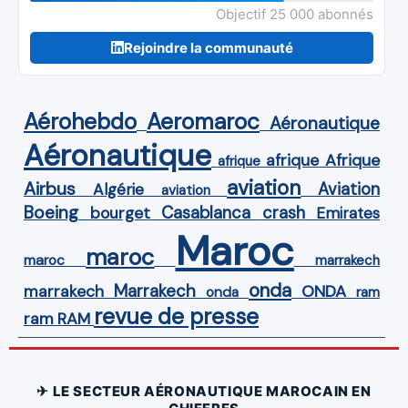
Objectif 25 000 abonnés
Rejoindre la communauté
Aérohebdo
Aeromaroc
Aéronautique
Aéronautique
Afrique
afrique
afrique
aviation
Airbus
Aviation
Algérie
aviation
Boeing
Casablanca
crash
bourget
Emirates
Maroc
maroc
maroc
marrakech
onda
Marrakech
ONDA
marrakech
onda
ram
revue de presse
ram
RAM
✈ LE SECTEUR AÉRONAUTIQUE MAROCAIN EN