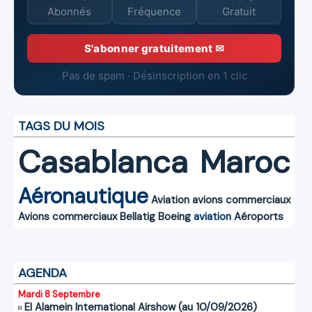
Abonnés
Fréquence
Gratuit
S'abonner gratuitement ✉
Pas de spam · Désinscription en 1 clic
TAGS DU MOIS
Casablanca
Maroc
Aéronautique
Aviation
avions commerciaux
Avions commerciaux
Bellatig
Boeing
aviation
Aéroports
AGENDA
Mardi 8 Septembre
El Alamein International Airshow (au 10/09/2026)