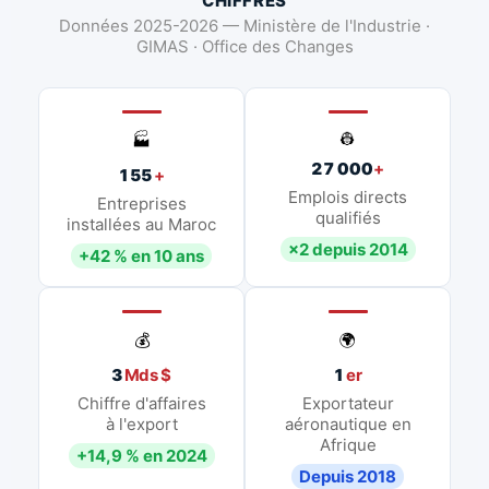
CHIFFRES
Données 2025-2026 — Ministère de l'Industrie ·
GIMAS · Office des Changes
👷
🏭
27 000
+
155
+
Emplois directs
Entreprises
qualifiés
installées au Maroc
×2 depuis 2014
+42 % en 10 ans
💰
🌍
3
Mds $
1
er
Chiffre d'affaires
Exportateur
à l'export
aéronautique en
Afrique
+14,9 % en 2024
Depuis 2018