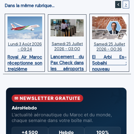
<
>
Dans la même rubrique...
Samedi 25 Juillet
Samedi 25 Juillet
Lundi 3 Août 2026
2026 - 03:00
2026 - 00:36
- 09:24
Lancement du
El Arbi Es-
Royal Air Maroc
Pax Check dans
Sobaihi :
réceptionne son
les aéroports
nouveau
treizième
du Maroc
directeur à la
Boeing 787
tête de
Dreamliner
l’Aéroport
Mohammed V
✉ NEWSLETTER GRATUITE
de Casablanca
AéroHebdo
L'actualité aéronautique du Maroc et du monde,
chaque semaine dans votre boîte mail.
+4 500
Hebdo
100%