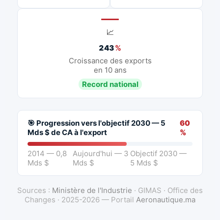
📈
243
%
Croissance des exports
en 10 ans
Record national
🎯 Progression vers l'objectif 2030 — 5
60
Mds $ de CA à l'export
%
2014 — 0,8
Aujourd'hui — 3
Objectif 2030 —
Mds $
Mds $
5 Mds $
Sources :
Ministère de l'Industrie
· GIMAS · Office des
Changes · 2025-2026 — Portail
Aeronautique.ma