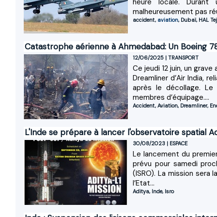
heure locale. Durant
malheureusement pas réus
accident
,
aviation
,
Dubaï
,
HAL Te
Catastrophe aérienne à Ahmedabad: Un Boeing 787 
12/06/2025
|
TRANSPORT
Ce jeudi 12 juin, un grav
Dreamliner d’Air India, 
après le décollage. Le
membres d’équipage....
Accident
,
Aviation
,
Dreamliner
,
En
L'Inde se prépare à lancer l'observatoire spatial Adi
30/08/2023
|
ESPACE
Le lancement du premier o
prévu pour samedi procha
(ISRO). La mission sera l
l’Etat...
Aditya
,
Inde
,
Isro