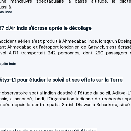
 une manœuvre spectaculaire à basse altitude, le pilot
si à...
jas
,
Inde
d'Air India s'écrase après le décollage
e accident aérien s’est produit à Ahmedabad, Inde, lorsqu’un Boein
reliant Ahmedabad et l’aéroport londonien de Gatwick, s’est écras
 vol AI171 transportait 242 personnes, dont 230 passagers 
quête
,
Inde
tya-L1 pour étudier le soleil et ses effets sur la Terre
bservatoire spatial indien destiné à l’étude du soleil, Aditya-L1
in, a annoncé, lundi, l’Organisation indienne de recherche spa
ancée depuis le centre spatial Satish Dhawan à Sriharikota, situé