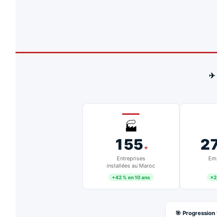
✈
🏭
155
2
+
Entreprises
Emp
installées au Maroc
+42 % en 10 ans
×2
🎯 Progression 