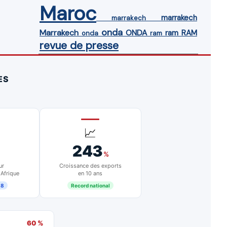
Maroc
marrakech
marrakech
onda
Marrakech
ONDA
ram
RAM
onda
ram
revue de presse
ES
📈
243
%
ur
Croissance des exports
 Afrique
en 10 ans
18
Record national
60 %