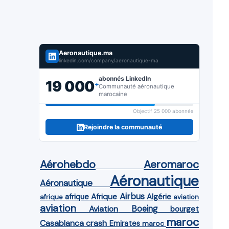
Aeronautique.ma
linkedin.com/company/aeronautique-ma
abonnés LinkedIn
19 000
+
Communauté aéronautique
marocaine
Objectif 25 000 abonnés
Rejoindre la communauté
Aérohebdo
Aeromaroc
Aéronautique
Aéronautique
Airbus
afrique
Afrique
Algérie
afrique
aviation
aviation
Aviation
Boeing
bourget
maroc
Casablanca
crash
Emirates
maroc