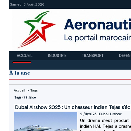
Samedi 8 Août 2026
ACCUEIL
INDUSTRIE
TRANSPORT
DEFEN
À la une
Accueil
>
Tags
Tags (7) : Inde
Dubai Airshow 2025 : Un chasseur indien Tejas s'éc
21/11/2025
|
Dubai Airshow
Un drame s’est produit 
indien HAL Tejas a crashé