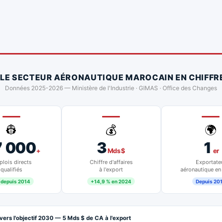
 LE SECTEUR AÉRONAUTIQUE MAROCAIN EN CHIFFR
Données 2025-2026 — Ministère de l'Industrie · GIMAS · Office des Changes
👷
💰
🌍
7 000
3
1
+
Mds $
er
lois directs
Chiffre d'affaires
Exportate
qualifiés
à l'export
aéronautique en
 depuis 2014
+14,9 % en 2024
Depuis 20
vers l'objectif 2030 — 5 Mds $ de CA à l'export