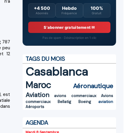
e n’a
+4 500
Hebdo
100%
Abonnés
Fréquence
Gratuit
S'abonner gratuitement ✉
Pas de spam · Désinscription en 1 clic
g 787
é peu
et 12
TAGS DU MOIS
Casablanca
Maroc
Aéronautique
Aviation
, est
avions commerciaux
Avions
tiale
commerciaux
Bellatig
Boeing
aviation
 dans
Aéroports
AGENDA
Mardi 8 Septembre