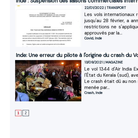
Inde : Suspension des liaisons commerciales intern
22/01/2022
|
TRANSPORT
Les vols internationaux 
jusqu'au 28 février, a a
restrictions ne s'appliq
approuvés par la...
Covid
,
Inde
Inde: Une erreur du pilote à l'origine du crash du 
13/09/2021
|
MAGAZINE
Le vol 1344 d'Air India 
l'État du Kerala (sud), 
Le crash était dû au non
menée par...
Crash
,
Inde
1
2