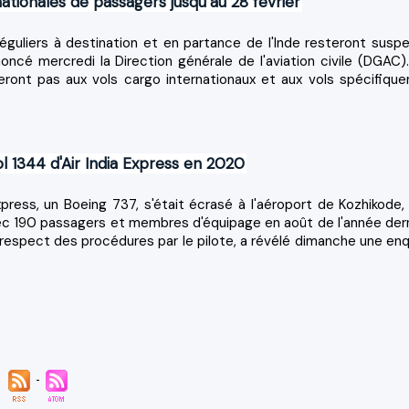
ationales de passagers jusqu’au 28 février
réguliers à destination et en partance de l'Inde resteront susp
nnoncé mercredi la Direction générale de l'aviation civile (DGAC)
ueront pas aux vols cargo internationaux et aux vols spécifiqu
Vol 1344 d'Air India Express en 2020
Express, un Boeing 737, s'était écrasé à l'aéroport de Kozhikode,
avec 190 passagers et membres d'équipage en août de l'année dern
 respect des procédures par le pilote, a révélé dimanche une en