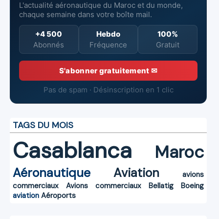
L'actualité aéronautique du Maroc et du monde,
chaque semaine dans votre boîte mail.
+4 500
Hebdo
100%
Abonnés
Fréquence
Gratuit
S'abonner gratuitement ✉
Pas de spam · Désinscription en 1 clic
TAGS DU MOIS
Casablanca
Maroc
Aéronautique
Aviation
avions
commerciaux
Avions commerciaux
Bellatig
Boeing
aviation
Aéroports