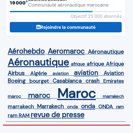
+
19 000
Communauté aéronautique marocaine
Objectif 25 000 abonnés
Rejoindre la communauté
Aérohebdo
Aeromaroc
Aéronautique
Aéronautique
Afrique
afrique
afrique
aviation
Airbus
Aviation
Algérie
aviation
Boeing
Casablanca
crash
bourget
Emirates
Maroc
maroc
maroc
marrakech
onda
Marrakech
ONDA
marrakech
onda
ram
revue de presse
ram
RAM