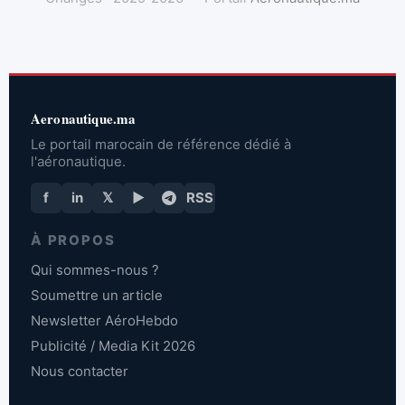
Aeronautique.ma
Le portail marocain de référence dédié à
l'aéronautique.
f
in
𝕏
▶
RSS
À PROPOS
Qui sommes-nous ?
Soumettre un article
Newsletter AéroHebdo
Publicité / Media Kit 2026
Nous contacter