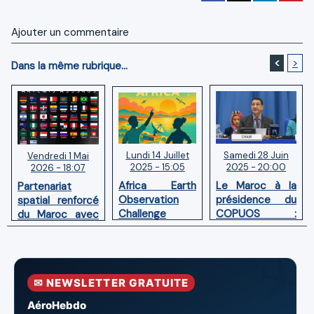
Ajouter un commentaire
<
>
Dans la même rubrique...
Lundi 14 Juillet
Samedi 28 Juin
Vendredi 1 Mai
2025 - 15:05
2025 - 20:00
2026 - 18:07
Africa Earth
Le Maroc à la
Partenariat
Observation
présidence du
spatial renforcé
Challenge
COPUOS :
du Maroc avec
(AEOC) 2025:
Impulser le
l'adhésion aux
les talents
développement
Accords
spatiaux
spatial en
Artemis
africains
Afrique
✉ NEWSLETTER GRATUITE
entrent dans
l’arène !
AéroHebdo