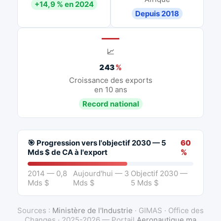
+14,9 % en 2024
Depuis 2018
📈
243
%
Croissance des exports
en 10 ans
Record national
🎯 Progression vers l'objectif 2030 — 5
60
Mds $ de CA à l'export
%
2014 — 0,8
Aujourd'hui — 3
Objectif 2030 —
Mds $
Mds $
5 Mds $
Sources :
Ministère de l'Industrie
· GIMAS · Office des
Changes · 2025-2026 — Portail
Aeronautique.ma