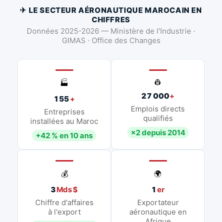
✈ LE SECTEUR AÉRONAUTIQUE MAROCAIN EN
CHIFFRES
Données 2025-2026 — Ministère de l'Industrie ·
GIMAS · Office des Changes
👷
🏭
27 000
+
155
+
Emplois directs
Entreprises
qualifiés
installées au Maroc
×2 depuis 2014
+42 % en 10 ans
💰
🌍
3
Mds $
1
er
Chiffre d'affaires
Exportateur
à l'export
aéronautique en
Afrique