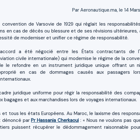
Par Aeronautique.ma, le 14 Mars
la convention de Varsovie de 1929 qui réglait les responsabilité
ns en cas de décès ou blessure et de ses révisions ultérieures, 
ssité de moderniser et unifier ce régime de responsabilité.
accord a été négocié entre les États contractants de l
aviation civile internationale) qui modernise le régime de la conv
e le refondre en un instrument juridique unique offrant un n
 approprié en cas de dommages causés aux passagers lo
internationaux.
adre juridique uniforme pour régir la responsabilité des compa
 bagages et aux marchandises lors de voyages internationaux.
s et tous les états Européens. Au Maroc, le laxisme des respons
ent dénoncé par
Pr Hassania Cherkaoui
: « Nous ne voulons pas qu
éritiers puissent récupérer le dédommagement raisonnable pour