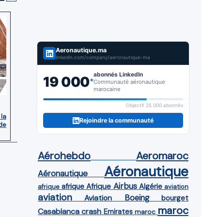
Aeronautique.ma
linkedin.com/company/aeronautique-ma
abonnés LinkedIn
19 000
+
Communauté aéronautique
marocaine
Objectif 25 000 abonnés
 la
Rejoindre la communauté
de
Aérohebdo
Aeromaroc
Aéronautique
Aéronautique
Airbus
afrique
Afrique
Algérie
afrique
aviation
aviation
Aviation
Boeing
bourget
maroc
Casablanca
crash
Emirates
maroc