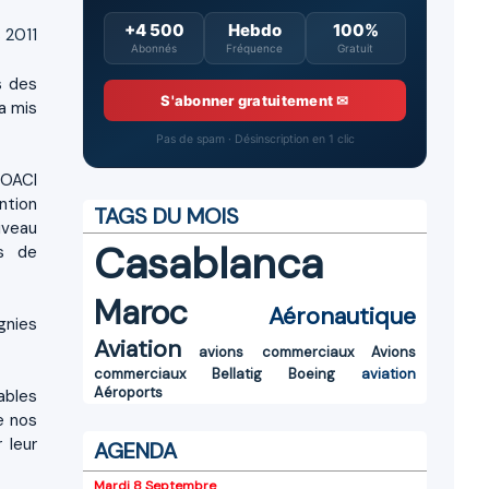
+4 500
Hebdo
100%
 2011
Abonnés
Fréquence
Gratuit
s des
S'abonner gratuitement ✉
a mis
Pas de spam · Désinscription en 1 clic
'OACI
ention
TAGS DU MOIS
iveau
Casablanca
rs de
Maroc
Aéronautique
gnies
Aviation
avions commerciaux
Avions
commerciaux
Bellatig
Boeing
aviation
Aéroports
ables
e nos
 leur
AGENDA
Mardi 8 Septembre