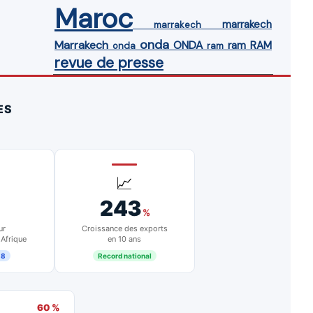
Maroc
marrakech
marrakech
onda
Marrakech
ONDA
ram
RAM
onda
ram
revue de presse
ES
📈
243
%
ur
Croissance des exports
 Afrique
en 10 ans
18
Record national
60 %