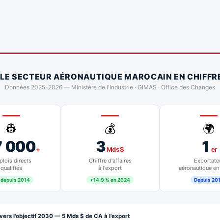
 LE SECTEUR AÉRONAUTIQUE MAROCAIN EN CHIFFR
Données 2025-2026 — Ministère de l'Industrie · GIMAS · Office des Changes
👷
💰
🌍
7 000
3
1
+
Mds $
er
lois directs
Chiffre d'affaires
Exportate
qualifiés
à l'export
aéronautique en
 depuis 2014
+14,9 % en 2024
Depuis 20
vers l'objectif 2030 — 5 Mds $ de CA à l'export