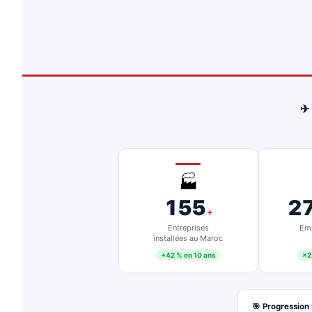
✈
🏭
155
2
+
Entreprises
Emp
installées au Maroc
+42 % en 10 ans
×2
🎯 Progression 