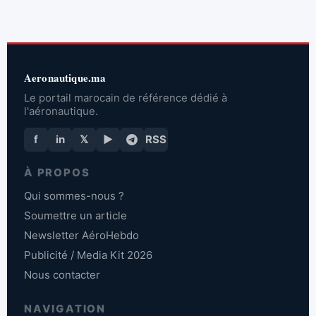
Aeronautique.ma
Le portail marocain de référence dédié à
l'aéronautique.
f
in
𝕏
▶
RSS
À PROPOS
Qui sommes-nous ?
Soumettre un article
Newsletter AéroHebdo
Publicité / Media Kit 2026
Nous contacter
NAVIGATION