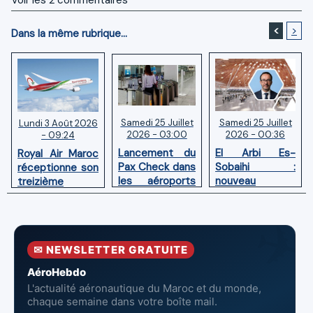
<
>
Dans la même rubrique...
Samedi 25 Juillet
Samedi 25 Juillet
Lundi 3 Août 2026
2026 - 03:00
2026 - 00:36
- 09:24
Lancement du
El Arbi Es-
Royal Air Maroc
Pax Check dans
Sobaihi :
réceptionne son
les aéroports
nouveau
treizième
du Maroc
directeur à la
Boeing 787
tête de
Dreamliner
l’Aéroport
Mohammed V
✉ NEWSLETTER GRATUITE
de Casablanca
AéroHebdo
L'actualité aéronautique du Maroc et du monde,
chaque semaine dans votre boîte mail.