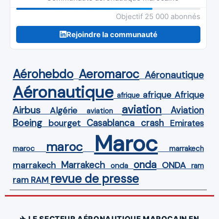
Objectif 25 000 abonnés
Rejoindre la communauté
Aérohebdo
Aeromaroc
Aéronautique
Aéronautique
Afrique
afrique
afrique
aviation
Airbus
Aviation
Algérie
aviation
Boeing
Casablanca
crash
bourget
Emirates
Maroc
maroc
maroc
marrakech
onda
Marrakech
ONDA
marrakech
onda
ram
revue de presse
ram
RAM
✈ LE SECTEUR AÉRONAUTIQUE MAROCAIN EN