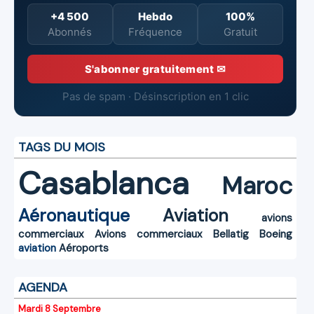
+4 500
Hebdo
100%
Abonnés
Fréquence
Gratuit
S'abonner gratuitement ✉
Pas de spam · Désinscription en 1 clic
TAGS DU MOIS
Casablanca
Maroc
Aéronautique
Aviation
avions
commerciaux
Avions commerciaux
Bellatig
Boeing
aviation
Aéroports
AGENDA
Mardi 8 Septembre