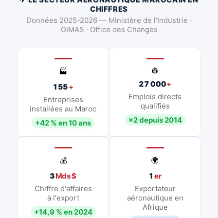
CHIFFRES
Données 2025-2026 — Ministère de l'Industrie ·
GIMAS · Office des Changes
👷
🏭
27 000
+
155
+
Emplois directs
Entreprises
qualifiés
installées au Maroc
×2 depuis 2014
+42 % en 10 ans
💰
🌍
3
Mds $
1
er
Chiffre d'affaires
Exportateur
à l'export
aéronautique en
Afrique
+14,9 % en 2024