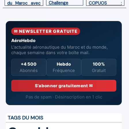
Challenge
COPUOS :
du Maroc avec
(AEOC) 2025:
Impulser le
l'adhésion aux
les talents
développement
Accords
spatiaux
spatial en
Artemis
africains
Afrique
✉ NEWSLETTER GRATUITE
entrent dans
l’arène !
AéroHebdo
L'actualité aéronautique du Maroc et du monde,
chaque semaine dans votre boîte mail.
+4 500
Hebdo
100%
Abonnés
Fréquence
Gratuit
S'abonner gratuitement ✉
Pas de spam · Désinscription en 1 clic
TAGS DU MOIS