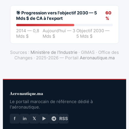
🎯 Progression vers l'objectif 2030 — 5
60
Mds $ de CA à l'export
%
2014 — 0,8
Aujourd'hui — 3
Objectif 2030 —
Mds $
Mds $
5 Mds $
Sources :
Ministère de l'Industrie
· GIMAS · Office des
Changes · 2025-2026 — Portail
Aeronautique.ma
Aeronautique.ma
Le portail marocain de référence dédié à
l'aéronautique.
f
in
𝕏
▶
RSS