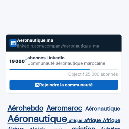
Aeronautique.ma
linkedin.com/company/aeronautique-ma
abonnés LinkedIn
+
19 000
Communauté aéronautique marocaine
Objectif 25 000 abonnés
Rejoindre la communauté
Aérohebdo
Aeromaroc
Aéronautique
Aéronautique
Afrique
afrique
afrique