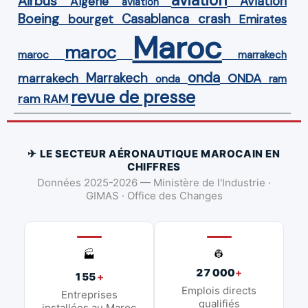
aviation
Airbus
Aviation
Algérie
aviation
Boeing
Casablanca
crash
bourget
Emirates
Maroc
maroc
maroc
marrakech
onda
Marrakech
ONDA
marrakech
onda
ram
revue de presse
ram
RAM
✈ LE SECTEUR AÉRONAUTIQUE MAROCAIN EN
CHIFFRES
Données 2025-2026 — Ministère de l'Industrie ·
GIMAS · Office des Changes
👷
🏭
27 000
+
155
+
Emplois directs
Entreprises
qualifiés
installées au Maroc