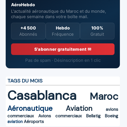
AéroHebdo
L'actualité aéronautique du Maroc et du monde,
chaque semaine dans votre boîte mail.
+4 500
Hebdo
100%
Abonnés
Fréquence
Gratuit
S'abonner gratuitement ✉
Pas de spam · Désinscription en 1 clic
TAGS DU MOIS
Casablanca
Maroc
Aéronautique
Aviation
avions
commerciaux
Avions commerciaux
Bellatig
Boeing
aviation
Aéroports