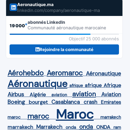
Aeronautique.ma
linkedin.com/company/aeronautique-ma
abonnés LinkedIn
+
19 000
Communauté aéronautique marocaine
Objectif 25 000 abonnés
Rejoindre la communauté
Aérohebdo
Aeromaroc
Aéronautique
Aéronautique
Afrique
afrique
afrique
aviation
Airbus
Aviation
Algérie
aviation
Boeing
Casablanca
crash
bourget
Emirates
Maroc
maroc
maroc
marrakech
onda
Marrakech
ONDA
marrakech
onda
ram