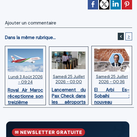
Ajouter un commentaire
<
>
Dans la même rubrique...
Samedi 25 Juillet
Samedi 25 Juillet
Lundi 3 Août 2026
2026 - 03:00
2026 - 00:36
- 09:24
Lancement du
El Arbi Es-
Royal Air Maroc
Pax Check dans
Sobaihi :
réceptionne son
les aéroports
nouveau
treizième
du Maroc
directeur à la
Boeing 787
tête de
Dreamliner
l’Aéroport
Mohammed V
✉ NEWSLETTER GRATUITE
de Casablanca