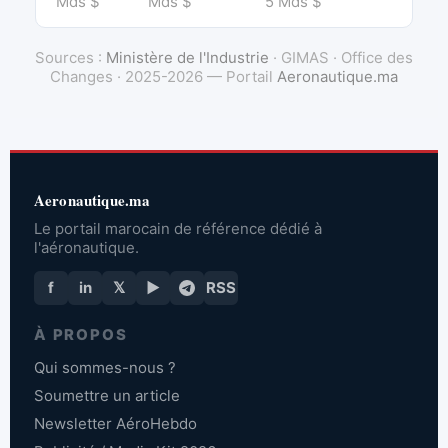
Mds $
Mds $
5 Mds $
Sources :
Ministère de l'Industrie
· GIMAS · Office des
Changes · 2025-2026 — Portail
Aeronautique.ma
Aeronautique.ma
Le portail marocain de référence dédié à
l'aéronautique.
f
in
𝕏
▶
RSS
À PROPOS
Qui sommes-nous ?
Soumettre un article
Newsletter AéroHebdo