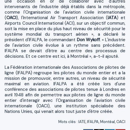
une occasion en or de collaborer avec d'autres
intervenants de l'industrie déjà établis dans la métropole,
comme l'Organisation de l'aviation civile internationale
(
OACI
), l'International Air Transport Association (
IATA
) et
Airports Council International (ACI), sur un objectif commun,
soit la mise en place du plus haut niveau de sécurité pour le
système mondial du transport aérien », a déclaré le
président d'IFALPA, le commandant
Don Wykoff
. « L'industrie
de l'aviation civile évolue à un rythme sans précédent.
IFALPA se devait d'être au centre des processus de
décisions. Et ce centre est ici, à Montréal », a-t-il ajouté.
La Fédération internationale des Associations de pilotes de
ligne (IFALPA) regroupe les pilotes du monde entier et a la
mission de promouvoir, entre autres, un niveau de sécurité
maximal en aviation. IFALPA a été créée lors d'une
conférence des associations de pilotes tenue à Londres en
avril 1948 afin de permettre aux pilotes de ligne du monde
entier d'interagir avec l'Organisation de l'aviation civile
internationale (OACI), une institution spécialisée des
Nations Unies, qui venait alors tout juste d'être créée.
Mots clés
:
IATE
,
IFALPA
,
Montéal
,
OACI