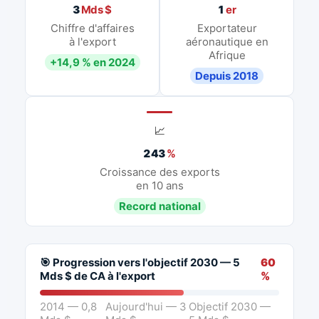
3
Mds $
1
er
Chiffre d'affaires
Exportateur
à l'export
aéronautique en
Afrique
+14,9 % en 2024
Depuis 2018
📈
243
%
Croissance des exports
en 10 ans
Record national
🎯 Progression vers l'objectif 2030 — 5
60
Mds $ de CA à l'export
%
2014 — 0,8
Aujourd'hui — 3
Objectif 2030 —