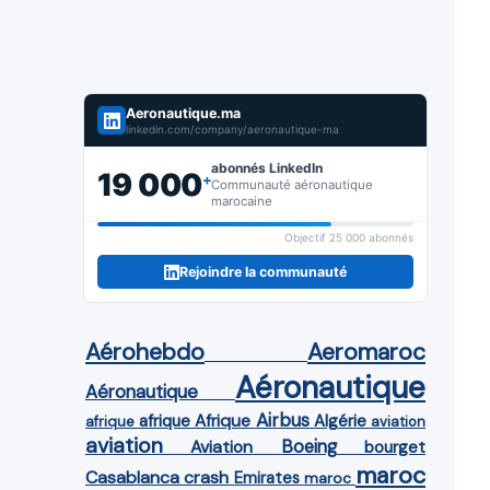
Aeronautique.ma
linkedin.com/company/aeronautique-ma
abonnés LinkedIn
19 000
+
Communauté aéronautique
marocaine
Objectif 25 000 abonnés
Rejoindre la communauté
Aérohebdo
Aeromaroc
Aéronautique
Aéronautique
Airbus
afrique
Afrique
Algérie
afrique
aviation
aviation
Aviation
Boeing
bourget
maroc
Casablanca
crash
Emirates
maroc