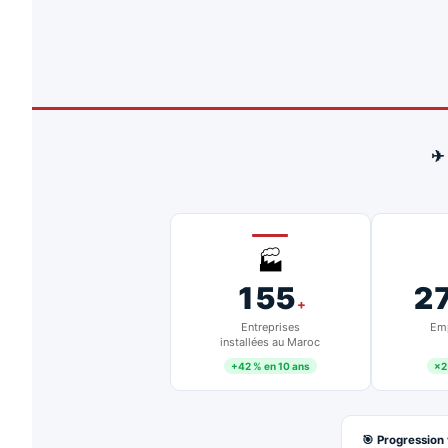
✈
🏭
155
2
+
Entreprises
Emp
installées au Maroc
+42 % en 10 ans
×2
🎯 Progression 