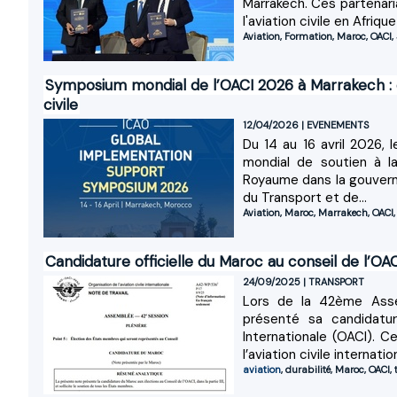
Marrakech. Ces partenar
l'aviation civile en Afrique
Aviation
,
Formation
,
Maroc
,
OACI
,
Symposium mondial de l’OACI 2026 à Marrakech : e
civile
12/04/2026
|
EVENEMENTS
Du 14 au 16 avril 2026,
mondial de soutien à la
Royaume dans la gouverna
du Transport et de...
Aviation
,
Maroc
,
Marrakech
,
OACI
Candidature officielle du Maroc au conseil de l’OA
24/09/2025
|
TRANSPORT
Lors de la 42ème Asse
présenté sa candidature
Internationale (OACI). C
l’aviation civile internation
aviation
,
durabilité
,
Maroc
,
OACI
,