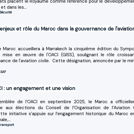
iats placent le Royaume comme référence pour le développeme
 et dans les...
Sécurité
njeux et rôle du Maroc dans la gouvernance de l'aviatio
 le Maroc accueillera à Marrakech la cinquième édition du Symp
 mise en œuvre de l'OACI (GISS), soulignant le rôle croissa
nce de l'aviation civile. Cette désignation, annoncée par le min
,
SAF
CI : un engagement et une vision
mblée de l’OACI en septembre 2025, le Maroc a officiell
 aux élections du Conseil de l’Organisation de l’Aviation C
ette initiative s’appuie sur l’engagement historique du Maroc e
ale,...
transport