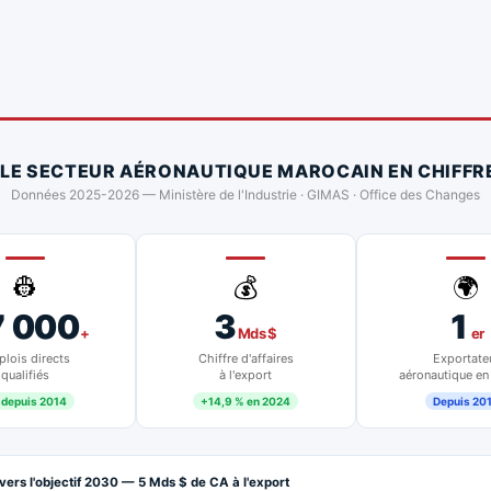
 LE SECTEUR AÉRONAUTIQUE MAROCAIN EN CHIFFR
Données 2025-2026 — Ministère de l'Industrie · GIMAS · Office des Changes
👷
💰
🌍
7 000
3
1
+
Mds $
er
lois directs
Chiffre d'affaires
Exportate
qualifiés
à l'export
aéronautique en
 depuis 2014
+14,9 % en 2024
Depuis 20
vers l'objectif 2030 — 5 Mds $ de CA à l'export