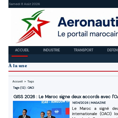
Samedi 8 Août 2026
ACCUEIL
INDUSTRIE
TRANSPORT
DEFEN
À la une
Accueil
>
Tags
Tags (12) : OACI
GISS 2026 : Le Maroc signe deux accords avec l'OAC
14/04/2026
|
MAGAZINE
Le Maroc a signé deux 
internationale (OACI)