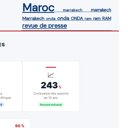
Maroc
marrakech
marrakech
onda
Marrakech
ONDA
ram
RAM
onda
ram
revue de presse
ES
📈
243
%
ur
Croissance des exports
 Afrique
en 10 ans
18
Record national
60 %