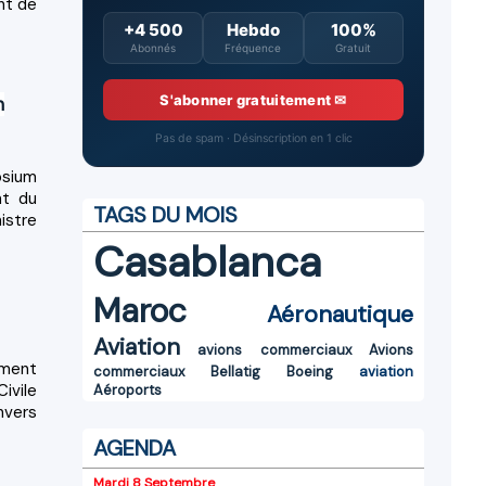
nt de
+4 500
Hebdo
100%
Abonnés
Fréquence
Gratuit
S'abonner gratuitement ✉
n
Pas de spam · Désinscription en 1 clic
osium
nt du
TAGS DU MOIS
istre
Casablanca
Maroc
Aéronautique
Aviation
avions commerciaux
Avions
ement
commerciaux
Bellatig
Boeing
aviation
ivile
Aéroports
nvers
AGENDA
Mardi 8 Septembre