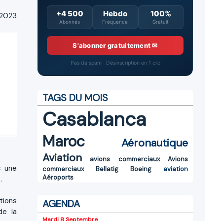
+4 500
Hebdo
100%
t 2023
Abonnés
Fréquence
Gratuit
S'abonner gratuitement ✉
Pas de spam · Désinscription en 1 clic
TAGS DU MOIS
Casablanca
Maroc
Aéronautique
Aviation
avions commerciaux
Avions
c une
commerciaux
Bellatig
Boeing
aviation
Aéroports
.
tions
AGENDA
de la
Mardi 8 Septembre