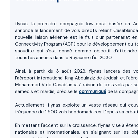
flynas, la première compagnie low-cost basée en Ar
annoncé le lancement de vols directs reliant Casablanc
nouvelle liaison aérienne est le fruit d'un partenariat ent
Connectivity Program (ACP) pour le développement du t
saoudite qui s'est donné comme objectif d'atteindre
touristes annuels dans le Royaume d'ici 2030.
Ainsi, à partir du 3 août 2023, flynas lancera des vo
l'aéroport international King Abdulaziz de Jeddah et l'aéro
Mohammed V de Casablanca à raison de trois vols par sem
samedis et mardis, précise le
communiqué
de la compagn
Actuellement, flynas exploite un vaste réseau qui couv
fréquence de 1 500 vols hebdomadaires. Depuis sa créatio
En mettant l'accent sur la croissance, flynas vise à éte
nationales et internationales, en s'alignant sur les 