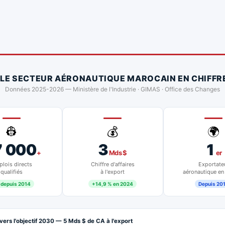
 LE SECTEUR AÉRONAUTIQUE MAROCAIN EN CHIFFR
Données 2025-2026 — Ministère de l'Industrie · GIMAS · Office des Changes
👷
💰
🌍
7 000
3
1
+
Mds $
er
lois directs
Chiffre d'affaires
Exportate
qualifiés
à l'export
aéronautique en
 depuis 2014
+14,9 % en 2024
Depuis 20
vers l'objectif 2030 — 5 Mds $ de CA à l'export