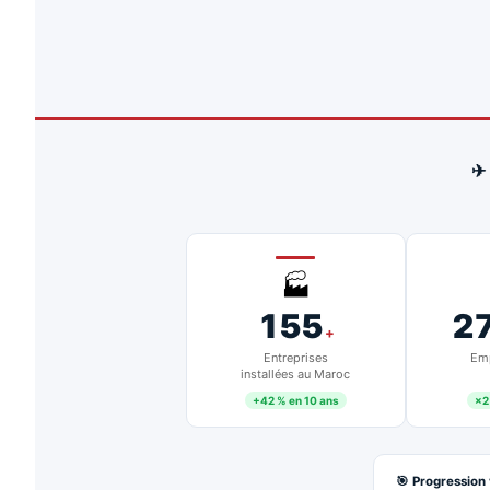
✈
🏭
155
2
+
Entreprises
Emp
installées au Maroc
+42 % en 10 ans
×2
🎯 Progression 