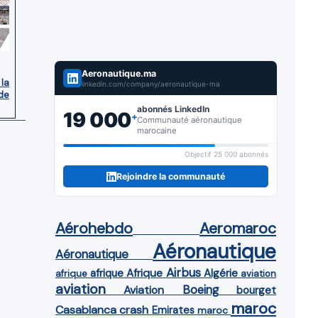
Aeronautique.ma
 la
linkedin.com/company/aeronautique-ma
de
abonnés LinkedIn
19 000
+
Communauté aéronautique
marocaine
Objectif 25 000 abonnés
Rejoindre la communauté
Aérohebdo
Aeromaroc
Aéronautique
Aéronautique
Airbus
afrique
Afrique
Algérie
afrique
aviation
aviation
Aviation
Boeing
bourget
maroc
Casablanca
crash
Emirates
maroc