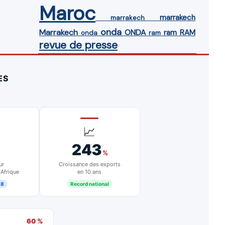
Maroc
marrakech
marrakech
onda
Marrakech
ONDA
ram
RAM
onda
ram
revue de presse
ES
📈
243
%
ur
Croissance des exports
 Afrique
en 10 ans
18
Record national
60 %