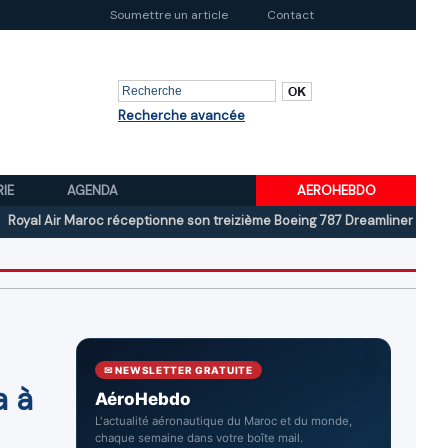
Soumettre un article
Contact
Recherche avancée
RIE
AGENDA
AEROHEBDO
ir Maroc réceptionne son treizième Boeing 787 Dreamliner
Boeing au 
✉ NEWSLETTER GRATUITE
a à
AéroHebdo
L'actualité aéronautique du Maroc et du monde,
chaque semaine dans votre boîte mail.