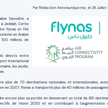
Par
Rédaction Aeronautique.ma
, le 28 Juille
abie Saoudite, a
a à Jeddah. Cette
re flynas et l'Air
ourisme en Arabie
 100 millions de
ls directs entre
port international
aine, les jeudis,
ie.
re plus de 70 destinations nationales et internationales, ave
n en 2007, flynas a transporté plus de 60 millions de passagers
ndre encore plus sa portée en desservant un total de 165 destina
objectifs de Vision 2030 et en contribuant à l'augmentation 