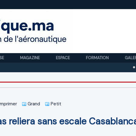
SE
MAGAZINE
ESPACE
FORMATION
GALE
Royal A
mprimer
Grand
Petit
s reliera sans escale Casablanc