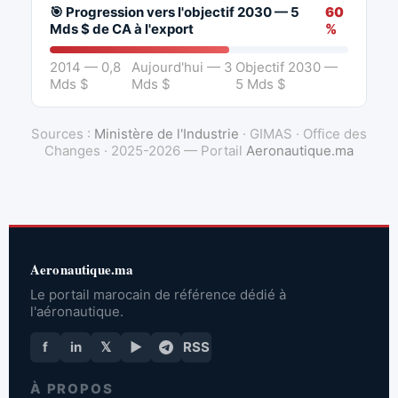
🎯 Progression vers l'objectif 2030 — 5
60
Mds $ de CA à l'export
%
2014 — 0,8
Aujourd'hui — 3
Objectif 2030 —
Mds $
Mds $
5 Mds $
Sources :
Ministère de l'Industrie
· GIMAS · Office des
Changes · 2025-2026 — Portail
Aeronautique.ma
Aeronautique.ma
Le portail marocain de référence dédié à
l'aéronautique.
f
in
𝕏
▶
RSS
À PROPOS