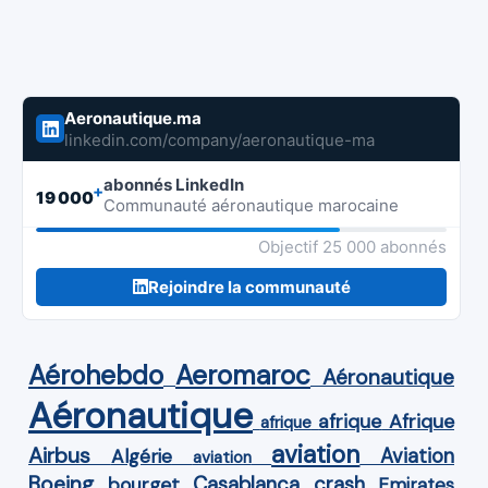
Aeronautique.ma
linkedin.com/company/aeronautique-ma
abonnés LinkedIn
+
19 000
Communauté aéronautique marocaine
Objectif 25 000 abonnés
Rejoindre la communauté
Aérohebdo
Aeromaroc
Aéronautique
Aéronautique
Afrique
afrique
afrique
aviation
Airbus
Aviation
Algérie
aviation
Boeing
Casablanca
crash
bourget
Emirates