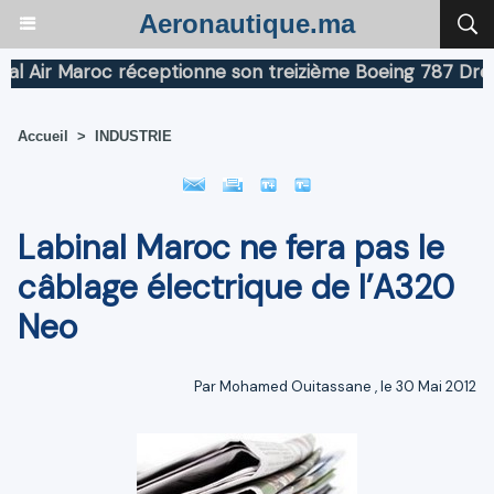
Aeronautique.ma
ir Maroc réceptionne son treizième Boeing 787 Dreamlin
Accueil
>
INDUSTRIE
Labinal Maroc ne fera pas le
câblage électrique de l’A320
Neo
Par
Mohamed Ouitassane
, le 30 Mai 2012