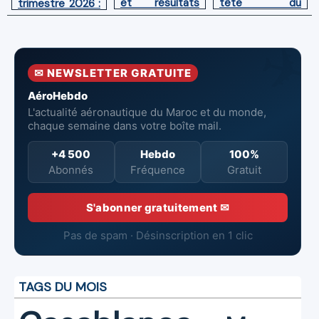
et résultats
tête du
trimestre 2026 :
financiers
Groupement
Chiffre d'affaires
solides au
des Industries
en hausse,
premier
Marocaines
pertes nettes
semestre 2026
Aéronautiques
réduites
✉ NEWSLETTER GRATUITE
et Spatiales
AéroHebdo
L'actualité aéronautique du Maroc et du monde,
chaque semaine dans votre boîte mail.
+4 500
Hebdo
100%
Abonnés
Fréquence
Gratuit
S'abonner gratuitement ✉
Pas de spam · Désinscription en 1 clic
TAGS DU MOIS