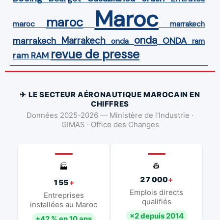
Maroc
maroc
maroc
marrakech
onda
Marrakech
ONDA
marrakech
onda
ram
revue de presse
ram
RAM
✈ LE SECTEUR AÉRONAUTIQUE MAROCAIN EN
CHIFFRES
Données 2025-2026 — Ministère de l'Industrie ·
GIMAS · Office des Changes
👷
🏭
27 000
+
155
+
Emplois directs
Entreprises
qualifiés
installées au Maroc
×2 depuis 2014
+42 % en 10 ans