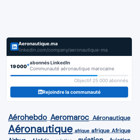
Aeronautique.ma
linkedin.com/company/aeronautique-ma
abonnés LinkedIn
+
19 000
Communauté aéronautique marocaine
Objectif 25 000 abonnés
Rejoindre la communauté
Aérohebdo
Aeromaroc
Aéronautique
Aéronautique
Afrique
afrique
afrique