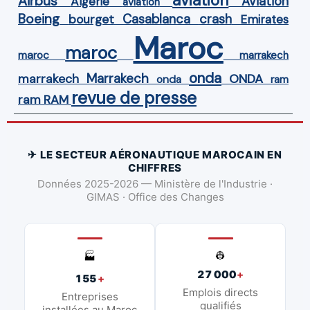
aviation
Airbus
Aviation
Algérie
aviation
Boeing
Casablanca
crash
bourget
Emirates
Maroc
maroc
maroc
marrakech
onda
Marrakech
ONDA
marrakech
onda
ram
revue de presse
ram
RAM
✈ LE SECTEUR AÉRONAUTIQUE MAROCAIN EN
CHIFFRES
Données 2025-2026 — Ministère de l'Industrie ·
GIMAS · Office des Changes
👷
🏭
27 000
+
155
+
Emplois directs
Entreprises
qualifiés
installées au Maroc