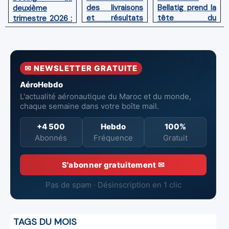
des livraisons
Bellatig prend la
deuxième
et résultats
tête du
trimestre 2026 :
financiers
Groupement
Chiffre d'affaires
solides au
des Industries
en hausse,
premier
Marocaines
pertes nettes
semestre 2026
Aéronautiques
réduites
✉ NEWSLETTER GRATUITE
et Spatiales
AéroHebdo
L'actualité aéronautique du Maroc et du monde,
chaque semaine dans votre boîte mail.
+4 500
Hebdo
100%
Abonnés
Fréquence
Gratuit
S'abonner gratuitement ✉
Pas de spam · Désinscription en 1 clic
TAGS DU MOIS