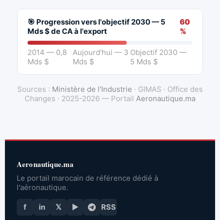
🎯 Progression vers l'objectif 2030 — 5
60
Mds $ de CA à l'export
%
2014 — 0,8
Aujourd'hui — 3
Objectif 2030 —
Mds $
Mds $
5 Mds $
Sources :
Ministère de l'Industrie
· GIMAS · Office des
Changes · 2025-2026 — Portail
Aeronautique.ma
Aeronautique.ma
Le portail marocain de référence dédié à
l'aéronautique.
f
in
𝕏
▶
RSS