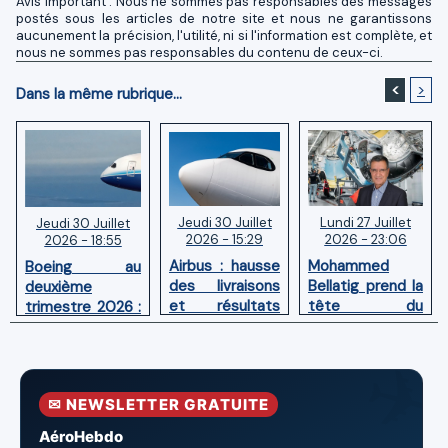
Avis important : Nous ne sommes pas responsables des messages
postés sous les articles de notre site et nous ne garantissons
aucunement la précision, l'utilité, ni si l'information est complète, et
nous ne sommes pas responsables du contenu de ceux-ci.
<
>
Dans la même rubrique...
Jeudi 30 Juillet
Lundi 27 Juillet
Jeudi 30 Juillet
2026 - 15:29
2026 - 23:06
2026 - 18:55
Airbus : hausse
Mohammed
Boeing au
des livraisons
Bellatig prend la
deuxième
et résultats
tête du
trimestre 2026 :
financiers
Groupement
Chiffre d'affaires
solides au
des Industries
en hausse,
premier
Marocaines
pertes nettes
semestre 2026
Aéronautiques
réduites
✉ NEWSLETTER GRATUITE
et Spatiales
AéroHebdo