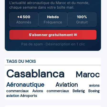
L'actualité aéronautique du Maroc et du monde,
chaque semaine dans votre boîte mail.
+4 500
Hebdo
100%
Abonnés
Fréquence
Gratuit
S'abonner gratuitement ✉
Pas de spam · Désinscription en 1 clic
TAGS DU MOIS
Casablanca
Maroc
Aéronautique
Aviation
avions
commerciaux
Avions commerciaux
Bellatig
Boeing
aviation
Aéroports