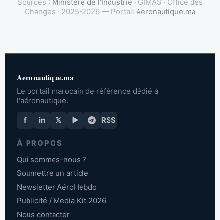
Sources :
Ministère de l'Industrie
· GIMAS · Office des
Changes · 2025-2026 — Portail
Aeronautique.ma
Aeronautique.ma
Le portail marocain de référence dédié à
l'aéronautique.
f
in
𝕏
▶
RSS
À PROPOS
Qui sommes-nous ?
Soumettre un article
Newsletter AéroHebdo
Publicité / Media Kit 2026
Nous contacter