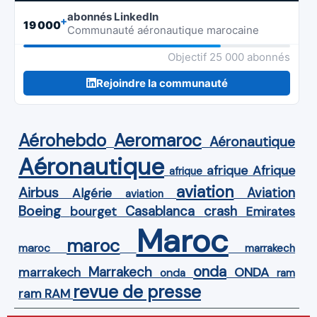
abonnés LinkedIn
+
19 000
Communauté aéronautique marocaine
Objectif 25 000 abonnés
Rejoindre la communauté
Aérohebdo
Aeromaroc
Aéronautique
Aéronautique
Afrique
afrique
afrique
aviation
Airbus
Aviation
Algérie
aviation
Boeing
Casablanca
crash
bourget
Emirates
Maroc
maroc
maroc
marrakech
onda
Marrakech
ONDA
marrakech
onda
ram
revue de presse
ram
RAM