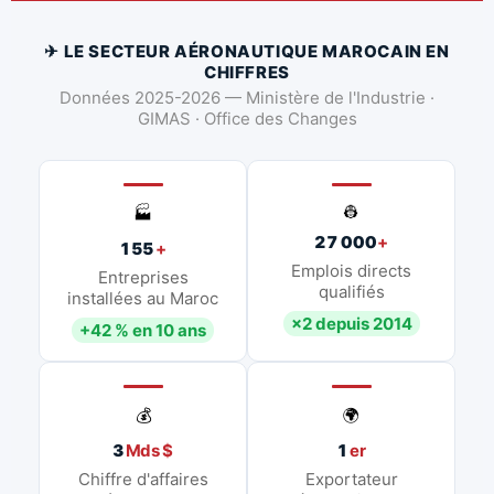
✈ LE SECTEUR AÉRONAUTIQUE MAROCAIN EN
CHIFFRES
Données 2025-2026 — Ministère de l'Industrie ·
GIMAS · Office des Changes
👷
🏭
27 000
+
155
+
Emplois directs
Entreprises
qualifiés
installées au Maroc
×2 depuis 2014
+42 % en 10 ans
💰
🌍
3
Mds $
1
er
Chiffre d'affaires
Exportateur