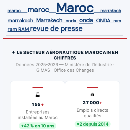
Maroc
maroc
maroc
marrakech
onda
Marrakech
ONDA
marrakech
onda
ram
revue de presse
ram
RAM
✈ LE SECTEUR AÉRONAUTIQUE MAROCAIN EN
CHIFFRES
Données 2025-2026 — Ministère de l'Industrie ·
GIMAS · Office des Changes
👷
🏭
27 000
+
155
+
Emplois directs
Entreprises
qualifiés
installées au Maroc
×2 depuis 2014
+42 % en 10 ans