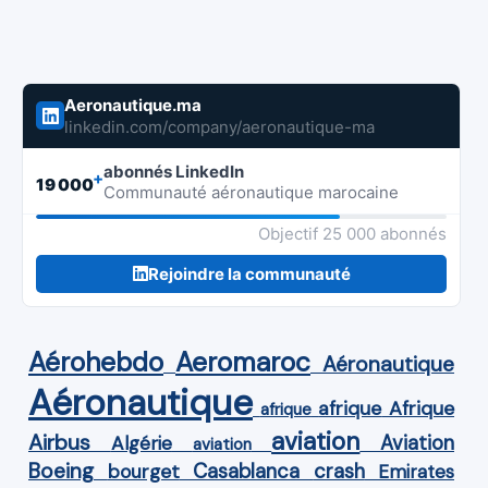
Aeronautique.ma
linkedin.com/company/aeronautique-ma
abonnés LinkedIn
+
19 000
Communauté aéronautique marocaine
Objectif 25 000 abonnés
Rejoindre la communauté
Aérohebdo
Aeromaroc
Aéronautique
Aéronautique
Afrique
afrique
afrique
aviation
Airbus
Aviation
Algérie
aviation
Boeing
Casablanca
crash
bourget
Emirates