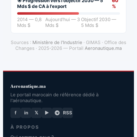
🎯 Progression vers l'objectif 2030 — 5
60
Mds $ de CA à l'export
%
2014 — 0,8
Aujourd'hui — 3
Objectif 2030 —
Mds $
Mds $
5 Mds $
Sources :
Ministère de l'Industrie
· GIMAS · Office des
Changes · 2025-2026 — Portail
Aeronautique.ma
Aeronautique.ma
Le portail marocain de référence dédié à
l'aéronautique.
f
in
𝕏
▶
RSS
À PROPOS