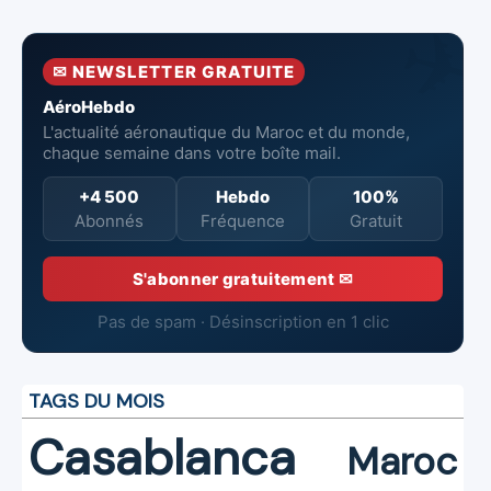
solides au
des Industries
en hausse,
premier
Marocaines
pertes nettes
semestre 2026
Aéronautiques
réduites
✉ NEWSLETTER GRATUITE
et Spatiales
AéroHebdo
L'actualité aéronautique du Maroc et du monde,
chaque semaine dans votre boîte mail.
+4 500
Hebdo
100%
Abonnés
Fréquence
Gratuit
S'abonner gratuitement ✉
Pas de spam · Désinscription en 1 clic
TAGS DU MOIS
Casablanca
Maroc