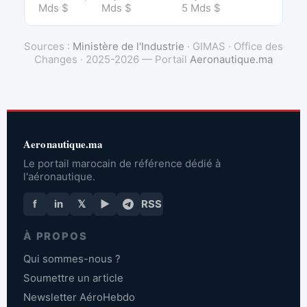
Mds $
Mds $
5 Mds $
Sources :
Ministère de l'Industrie
· GIMAS · Office des
Changes · 2025-2026 — Portail
Aeronautique.ma
Aeronautique.ma
Le portail marocain de référence dédié à
l'aéronautique.
f
in
𝕏
▶
RSS
À PROPOS
Qui sommes-nous ?
Soumettre un article
Newsletter AéroHebdo