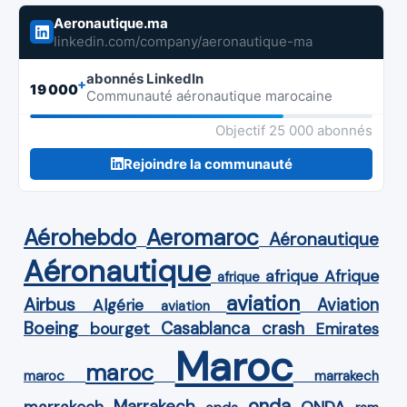
Aeronautique.ma
linkedin.com/company/aeronautique-ma
abonnés LinkedIn
+
19 000
Communauté aéronautique marocaine
Objectif 25 000 abonnés
Rejoindre la communauté
Aérohebdo
Aeromaroc
Aéronautique
Aéronautique
Afrique
afrique
afrique
aviation
Airbus
Aviation
Algérie
aviation
Boeing
Casablanca
crash
bourget
Emirates
Maroc
maroc
maroc
marrakech
onda
Marrakech
ONDA
marrakech