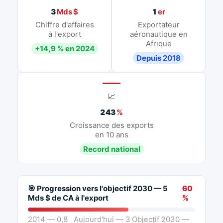
3
Mds $
1
er
Chiffre d'affaires
Exportateur
à l'export
aéronautique en
Afrique
+14,9 % en 2024
Depuis 2018
📈
243
%
Croissance des exports
en 10 ans
Record national
🎯 Progression vers l'objectif 2030 — 5
60
Mds $ de CA à l'export
%
2014 — 0,8
Aujourd'hui — 3
Objectif 2030 —