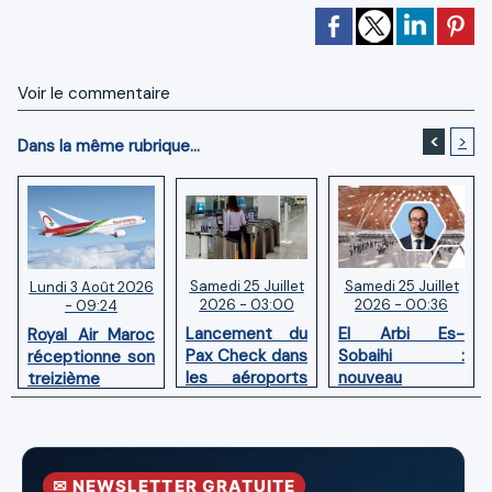
Voir le commentaire
<
>
Dans la même rubrique...
Samedi 25 Juillet
Samedi 25 Juillet
Lundi 3 Août 2026
2026 - 03:00
2026 - 00:36
- 09:24
Lancement du
El Arbi Es-
Royal Air Maroc
Pax Check dans
Sobaihi :
réceptionne son
les aéroports
nouveau
treizième
du Maroc
directeur à la
Boeing 787
tête de
Dreamliner
l’Aéroport
Mohammed V
✉ NEWSLETTER GRATUITE
de Casablanca