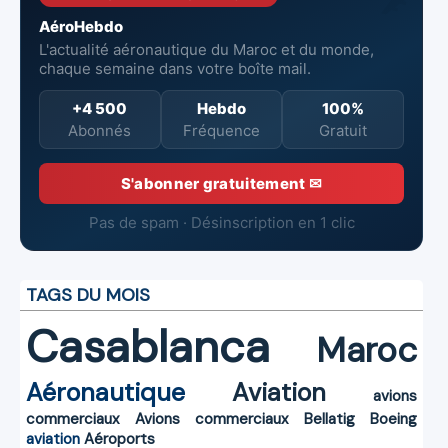
AéroHebdo
L'actualité aéronautique du Maroc et du monde,
chaque semaine dans votre boîte mail.
+4 500
Hebdo
100%
Abonnés
Fréquence
Gratuit
S'abonner gratuitement ✉
Pas de spam · Désinscription en 1 clic
TAGS DU MOIS
Casablanca
Maroc
Aéronautique
Aviation
avions
commerciaux
Avions commerciaux
Bellatig
Boeing
aviation
Aéroports