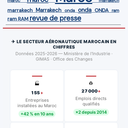
maroc
marrakech
onda
Marrakech
ONDA
marrakech
onda
ram
revue de presse
ram
RAM
✈ LE SECTEUR AÉRONAUTIQUE MAROCAIN EN
CHIFFRES
Données 2025-2026 — Ministère de l'Industrie ·
GIMAS · Office des Changes
👷
🏭
27 000
+
155
+
Emplois directs
Entreprises
qualifiés
installées au Maroc
×2 depuis 2014
+42 % en 10 ans