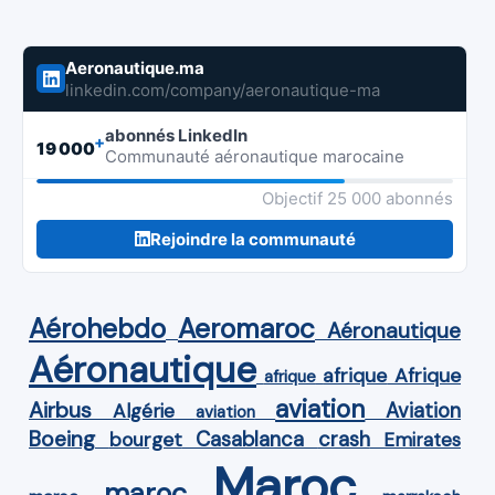
Aeronautique.ma
linkedin.com/company/aeronautique-ma
abonnés LinkedIn
+
19 000
Communauté aéronautique marocaine
Objectif 25 000 abonnés
Rejoindre la communauté
Aérohebdo
Aeromaroc
Aéronautique
Aéronautique
Afrique
afrique
afrique
aviation
Airbus
Aviation
Algérie
aviation
Boeing
Casablanca
crash
bourget
Emirates
Maroc
maroc