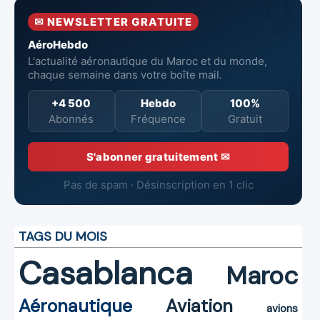
semestre 2026
Aéronautiques
réduites
✉ NEWSLETTER GRATUITE
et Spatiales
AéroHebdo
L'actualité aéronautique du Maroc et du monde,
chaque semaine dans votre boîte mail.
+4 500
Hebdo
100%
Abonnés
Fréquence
Gratuit
S'abonner gratuitement ✉
Pas de spam · Désinscription en 1 clic
TAGS DU MOIS
Casablanca
Maroc
Aéronautique
Aviation
avions