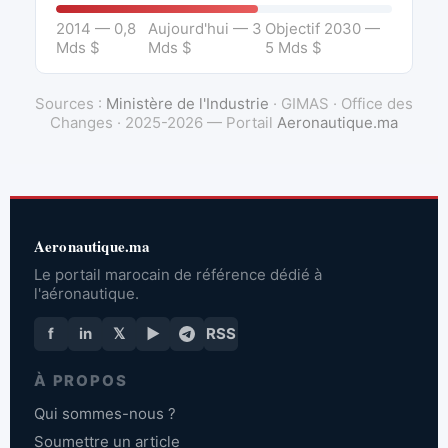
2014 — 0,8
Aujourd'hui — 3
Objectif 2030 —
Mds $
Mds $
5 Mds $
Sources :
Ministère de l'Industrie
· GIMAS · Office des
Changes · 2025-2026 — Portail
Aeronautique.ma
Aeronautique.ma
Le portail marocain de référence dédié à
l'aéronautique.
f
in
𝕏
▶
RSS
À PROPOS
Qui sommes-nous ?
Soumettre un article