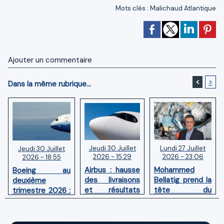
Mots clés
:
Malichaud Atlantique
Ajouter un commentaire
<
>
Dans la même rubrique...
Jeudi 30 Juillet
Lundi 27 Juillet
Jeudi 30 Juillet
2026 - 15:29
2026 - 23:06
2026 - 18:55
Airbus : hausse
Mohammed
Boeing au
des livraisons
Bellatig prend la
deuxième
et résultats
tête du
trimestre 2026 :
financiers
Groupement
Chiffre d'affaires
solides au
des Industries
en hausse,
premier
Marocaines
pertes nettes