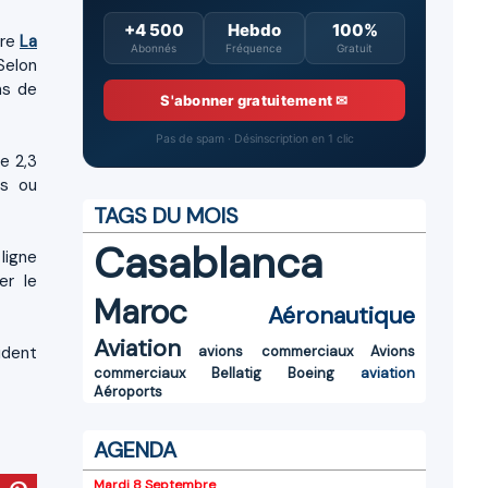
+4 500
Hebdo
100%
ore
La
Abonnés
Fréquence
Gratuit
Selon
ns de
S'abonner gratuitement ✉
Pas de spam · Désinscription en 1 clic
e 2,3
fs ou
TAGS DU MOIS
Casablanca
ligne
er le
Maroc
Aéronautique
Aviation
ident
avions commerciaux
Avions
commerciaux
Bellatig
Boeing
aviation
Aéroports
AGENDA
Mardi 8 Septembre