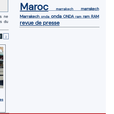
Maroc
marrakech
marrakech
onda
Marrakech
ONDA
ram
RAM
us ne
onda
ram
es du
revue de presse
<
>
ces