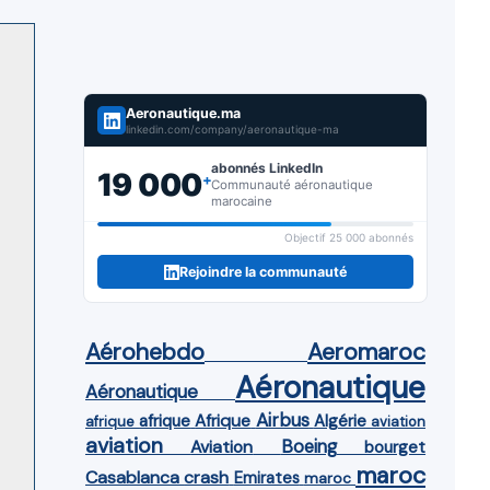
Aeronautique.ma
linkedin.com/company/aeronautique-ma
abonnés LinkedIn
19 000
+
Communauté aéronautique
marocaine
Objectif 25 000 abonnés
Rejoindre la communauté
Aérohebdo
Aeromaroc
Aéronautique
Aéronautique
Airbus
afrique
Afrique
Algérie
afrique
aviation
aviation
Aviation
Boeing
bourget
maroc
Casablanca
crash
Emirates
maroc