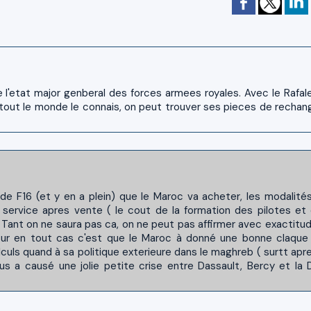
 l'etat major genberal des forces armees royales. Avec le Rafal
6 tout le monde le connais, on peut trouver ses pieces de rechan
de F16 (et y en a plein) que le Maroc va acheter, les modalité
le service apres vente ( le cout de la formation des pilotes et
Tant on ne saura pas ca, on ne peut pas affirmer avec exactitud
 sur en tout cas c'est que le Maroc à donné une bonne claque
alculs quand à sa politique exterieure dans le maghreb ( surtt apre
fus a causé une jolie petite crise entre Dassault, Bercy et la