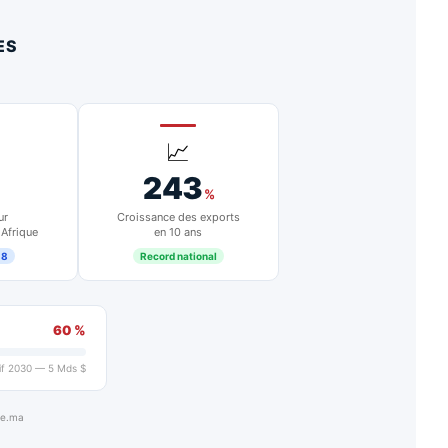
ES
📈
243
%
ur
Croissance des exports
 Afrique
en 10 ans
18
Record national
60 %
if 2030 — 5 Mds $
ue.ma