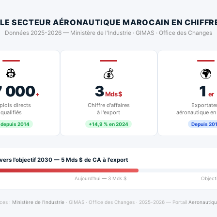
 LE SECTEUR AÉRONAUTIQUE MAROCAIN EN CHIFFR
Données 2025-2026 — Ministère de l'Industrie · GIMAS · Office des Changes
👷
💰
🌍
7 000
3
1
+
Mds $
er
lois directs
Chiffre d'affaires
Exportate
qualifiés
à l'export
aéronautique en
 depuis 2014
+14,9 % en 2024
Depuis 20
vers l'objectif 2030 — 5 Mds $ de CA à l'export
Aujourd'hui — 3 Mds $
Object
ces :
Ministère de l'Industrie
· GIMAS · Office des Changes · 2025-2026 — Portail
Aeronautiq