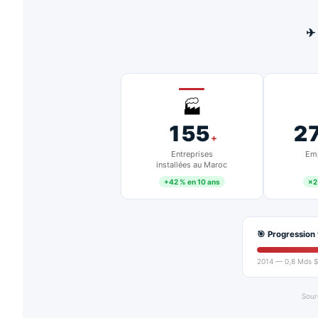
✈
🏭
155
2
+
Entreprises
Emp
installées au Maroc
+42 % en 10 ans
×2
🎯 Progression 
2014 — 0,8 Mds $
Sour