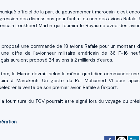
uniqué officiel de la part du gouvernement marocain, c'est enc
gression des discussions pour l'achat ou non des avions Rafale. 
éricain Lockheed Martin qui fournira le Royaume avec des avio
nt proposé une commande de 18 avions Rafale pour un montant d
à une offre de l'avionneur militaire américain de 36 F-16 neu
ançais auraient proposé 24 avions à 2 milliards d'euros.
lstom, le Maroc devrait selon le même quotidien commander une 
aouira à Marrakech. Un geste du Roi Mohamed VI pour apais
lebrer la vente de son premier avion Rafale à l'export.
la fourniture du TGV pourrait être signé lors du voyage du prés
bération