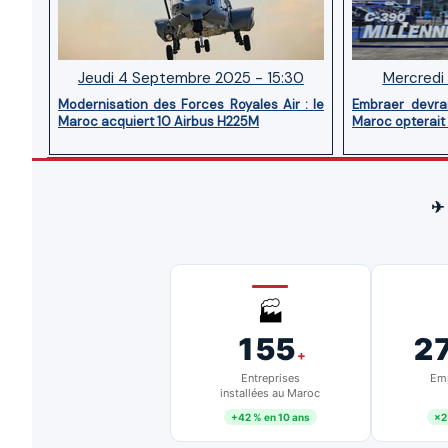
Jeudi 4 Septembre 2025 - 15:30
Mercredi 
Modernisation des Forces Royales Air : le
Embraer devra
Maroc acquiert 10 Airbus H225M
Maroc opterait
✈
🏭
155
2
+
Entreprises
Emp
installées au Maroc
+42 % en 10 ans
×2