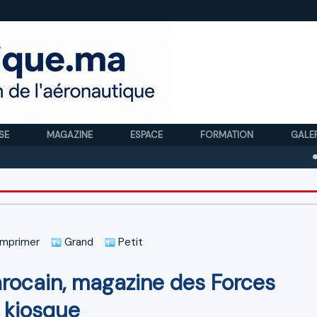
SE
MAGAZINE
ESPACE
FORMATION
GALE
Royal A
mprimer
Grand
Petit
rocain, magazine des Forces
n kiosque