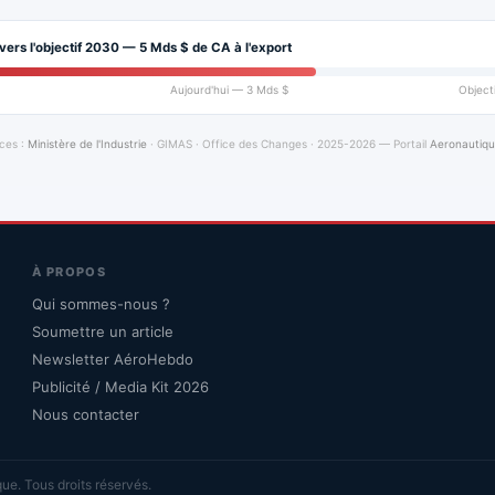
vers l'objectif 2030 — 5 Mds $ de CA à l'export
Aujourd'hui — 3 Mds $
Object
ces :
Ministère de l'Industrie
· GIMAS · Office des Changes · 2025-2026 — Portail
Aeronautiq
À PROPOS
Qui sommes-nous ?
Soumettre un article
Newsletter AéroHebdo
Publicité / Media Kit 2026
Nous contacter
ue. Tous droits réservés.