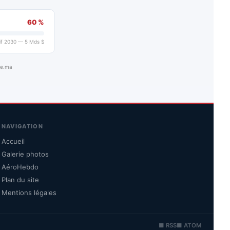
60 %
if 2030 — 5 Mds $
ue.ma
NAVIGATION
Accueil
Galerie photos
AéroHebdo
Plan du site
Mentions légales
■ RSS
■ ATOM