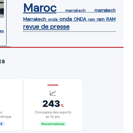
Maroc
marrakech
marrakech
onda
Marrakech
ONDA
ram
RAM
onda
ram
revue de presse
ces
ES
📈
243
%
ur
Croissance des exports
 Afrique
en 10 ans
18
Record national