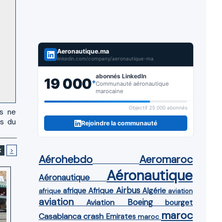
Aeronautique.ma
linkedin.com/company/aeronautique-ma
abonnés LinkedIn
19 000
+
Communauté aéronautique
marocaine
Objectif 25 000 abonnés
us ne
es du
Rejoindre la communauté
<
>
Aérohebdo
Aeromaroc
Aéronautique
Aéronautique
Airbus
afrique
Afrique
Algérie
afrique
aviation
aviation
Aviation
Boeing
bourget
maroc
Casablanca
crash
Emirates
maroc