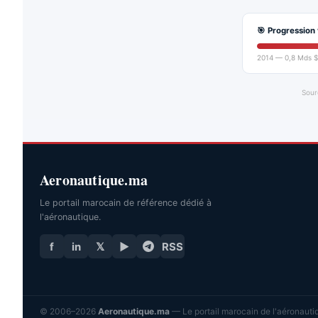
🎯 Progression 
2014 — 0,8 Mds $
Sour
Aeronautique.ma
Le portail marocain de référence dédié à
l'aéronautique.
f
in
𝕏
▶
RSS
© 2006–2026
Aeronautique.ma
— Le portail marocain de l'aéronautiq