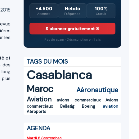
+4 500
Hebdo
100%
 2015
Abonnés
Fréquence
Gratuit
revue
S'abonner gratuitement ✉
ières
r les
Pas de spam · Désinscription en 1 clic
té et
TAGS DU MOIS
n des
Casablanca
 long
 plus
Maroc
Aéronautique
Aviation
avions commerciaux
Avions
commerciaux
Bellatig
Boeing
aviation
Aéroports
AGENDA
Mardi 8 Septembre