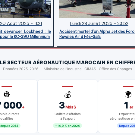
20 Août 2025 - 11:21
Lundi 28 Juillet 2025 - 23:52
it devancer Lockheed : le
Accident mortel d’un Alpha Jet des For
 pour le KC-390 Millennium
Royales Air à Fès-Saïs
 LE SECTEUR AÉRONAUTIQUE MAROCAIN EN CHIFFR
Données 2025-2026 — Ministère de l'Industrie · GIMAS · Office des Changes
👷
💰
🌍
7 000
3
1
+
Mds $
er
lois directs
Chiffre d'affaires
Exportate
qualifiés
à l'export
aéronautique en
 depuis 2014
+14,9 % en 2024
Depuis 20