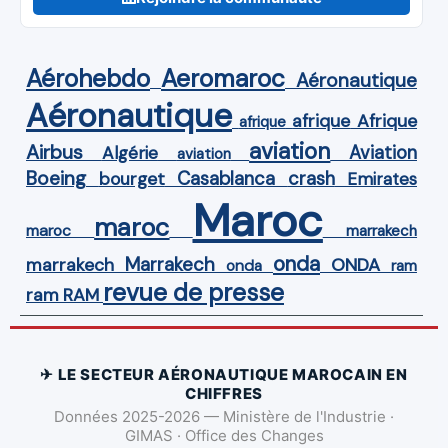
Aérohebdo
Aeromaroc
Aéronautique
Aéronautique
Afrique
afrique
afrique
aviation
Airbus
Aviation
Algérie
aviation
Boeing
Casablanca
crash
bourget
Emirates
Maroc
maroc
maroc
marrakech
onda
Marrakech
ONDA
marrakech
onda
ram
revue de presse
ram
RAM
✈ LE SECTEUR AÉRONAUTIQUE MAROCAIN EN
CHIFFRES
Données 2025-2026 — Ministère de l'Industrie ·
GIMAS · Office des Changes