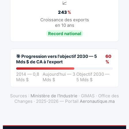
📈
243
%
Croissance des exports
en 10 ans
Record national
🎯 Progression vers l'objectif 2030 — 5
60
Mds $ de CA à l'export
%
2014 — 0,8
Aujourd'hui — 3
Objectif 2030 —
Mds $
Mds $
5 Mds $
Sources :
Ministère de l'Industrie
· GIMAS · Office des
Changes · 2025-2026 — Portail
Aeronautique.ma