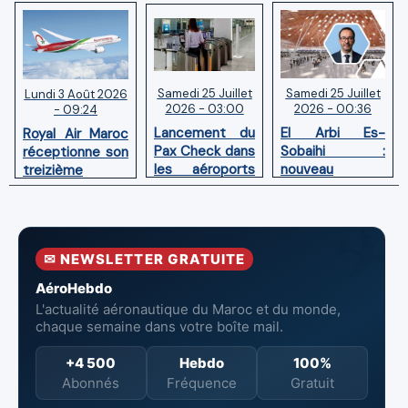
Samedi 25 Juillet
Samedi 25 Juillet
Lundi 3 Août 2026
2026 - 03:00
2026 - 00:36
- 09:24
Lancement du
El Arbi Es-
Royal Air Maroc
Pax Check dans
Sobaihi :
réceptionne son
les aéroports
nouveau
treizième
du Maroc
directeur à la
Boeing 787
tête de
Dreamliner
l’Aéroport
Mohammed V
✉ NEWSLETTER GRATUITE
de Casablanca
AéroHebdo
L'actualité aéronautique du Maroc et du monde,
chaque semaine dans votre boîte mail.
+4 500
Hebdo
100%
Abonnés
Fréquence
Gratuit