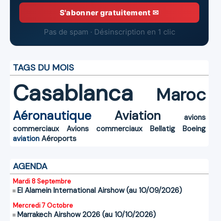
S'abonner gratuitement ✉
Pas de spam · Désinscription en 1 clic
TAGS DU MOIS
Casablanca
Maroc
Aéronautique
Aviation
avions
commerciaux
Avions commerciaux
Bellatig
Boeing
aviation
Aéroports
AGENDA
Mardi 8 Septembre
El Alamein International Airshow (au 10/09/2026)
Mercredi 7 Octobre
Marrakech Airshow 2026 (au 10/10/2026)