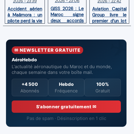
2026 - 23:06
2026 - 22:42
2026 - 23:39
GISS 2026 : Le
Aviation Capital
Accident aérien
Maroc signe
Group livre le
à Maâmora : un
deux accords
premier d’un lot
pilote perd la vie
avec l'OACI
de six Boeing
en combat
pour renforcer
737‑8 MAX
contre un
la surveillance
neufs à Royal Air
incendie
et la sécurité
Maroc
✉ NEWSLETTER GRATUITE
aériennes.
AéroHebdo
L'actualité aéronautique du Maroc et du monde,
chaque semaine dans votre boîte mail.
+4 500
Hebdo
100%
Abonnés
Fréquence
Gratuit
S'abonner gratuitement ✉
Pas de spam · Désinscription en 1 clic