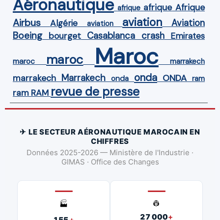
Aéronautique
Afrique
afrique
afrique
aviation
Airbus
Aviation
Algérie
aviation
Boeing
Casablanca
crash
bourget
Emirates
Maroc
maroc
maroc
marrakech
onda
Marrakech
ONDA
marrakech
onda
ram
revue de presse
ram
RAM
✈ LE SECTEUR AÉRONAUTIQUE MAROCAIN EN
CHIFFRES
Données 2025-2026 — Ministère de l'Industrie ·
GIMAS · Office des Changes
👷
🏭
27 000
+
155
+