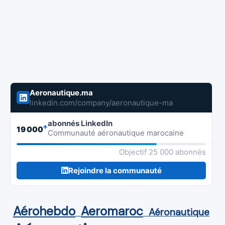
Aeronautique.ma
linkedin.com/company/aeronautique-ma
abonnés LinkedIn
+
19 000
Communauté aéronautique marocaine
Objectif 25 000 abonnés
Rejoindre la communauté
Aérohebdo
Aeromaroc
Aéronautique