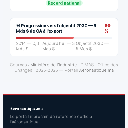
Record national
🎯 Progression vers l'objectif 2030 — 5
60
Mds $ de CA à l'export
%
2014 — 0,8
Aujourd'hui — 3
Objectif 2030 —
Mds $
Mds $
5 Mds $
Sources :
Ministère de l'Industrie
· GIMAS · Office des
Changes · 2025-2026 — Portail
Aeronautique.ma
Aeronautique.ma
Le portail marocain de référence dédié à
l'aéronautique.