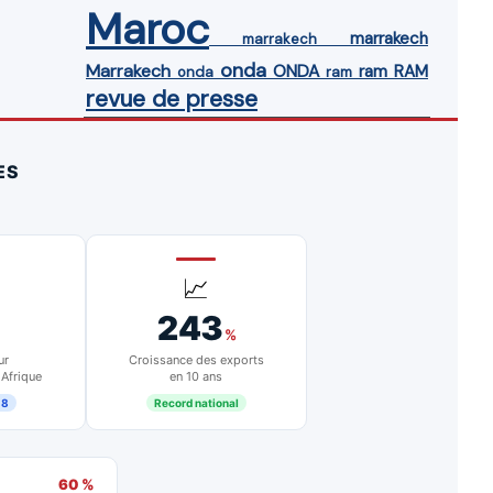
Maroc
marrakech
marrakech
onda
Marrakech
ONDA
ram
RAM
onda
ram
revue de presse
ES
📈
243
%
ur
Croissance des exports
 Afrique
en 10 ans
18
Record national
60 %