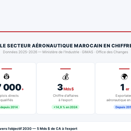
 LE SECTEUR AÉRONAUTIQUE MAROCAIN EN CHIFFR
Données 2025-2026 — Ministère de l'Industrie · GIMAS · Office des Changes
👷
💰
🌍
7 000
3
1
+
Mds $
er
lois directs
Chiffre d'affaires
Exportate
qualifiés
à l'export
aéronautique en
 depuis 2014
+14,9 % en 2024
Depuis 20
vers l'objectif 2030 — 5 Mds $ de CA à l'export