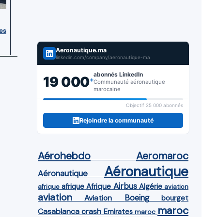
ces
Aeronautique.ma
linkedin.com/company/aeronautique-ma
abonnés LinkedIn
19 000
+
Communauté aéronautique
marocaine
Objectif 25 000 abonnés
Rejoindre la communauté
Aérohebdo
Aeromaroc
Aéronautique
Aéronautique
Airbus
afrique
Afrique
Algérie
afrique
aviation
aviation
Aviation
Boeing
bourget
maroc
Casablanca
crash
Emirates
maroc