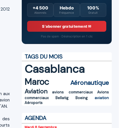
+4 500
Hebdo
100%
 2012
Abonnés
Fréquence
Gratuit
S'abonner gratuitement ✉
Pas de spam · Désinscription en 1 clic
TAGS DU MOIS
Casablanca
Maroc
Aéronautique
Aviation
avions commerciaux
Avions
on aux
commerciaux
Bellatig
Boeing
aviation
'avion
Aéroports
TAN.
AGENDA
s des
ourts
Mardi 8 Septembre