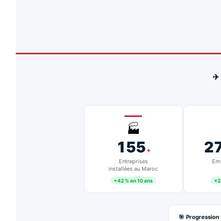
✈
🏭
155
2
+
Entreprises
Emp
installées au Maroc
+42 % en 10 ans
×2
🎯 Progression 