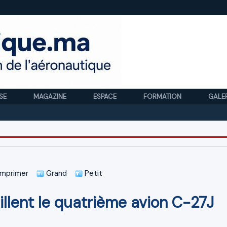
SE
MAGAZINE
ESPACE
FORMATION
GALE
Royal 
mprimer
Grand
Petit
illent le quatrième avion C-27J