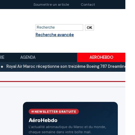
Soumettre un article
Contact
Recherche avancée
RIE
AGENDA
AEROHEBDO
Air Maroc réceptionne son treizième Boeing 787 Dreamliner
Boeing au
✉ NEWSLETTER GRATUITE
AéroHebdo
L'actualité aéronautique du Maroc et du monde,
chaque semaine dans votre boîte mail.