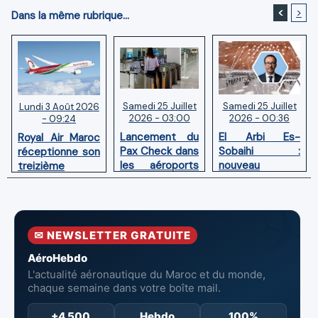
<
>
Dans la même rubrique...
Samedi 25 Juillet
Samedi 25 Juillet
Lundi 3 Août 2026
2026 - 03:00
2026 - 00:36
- 09:24
Lancement du
El Arbi Es-
Royal Air Maroc
Pax Check dans
Sobaihi :
réceptionne son
les aéroports
nouveau
treizième
du Maroc
directeur à la
Boeing 787
tête de
Dreamliner
l’Aéroport
Mohammed V
✉ NEWSLETTER GRATUITE
de Casablanca
AéroHebdo
L'actualité aéronautique du Maroc et du monde,
chaque semaine dans votre boîte mail.
+4 500
Hebdo
100%