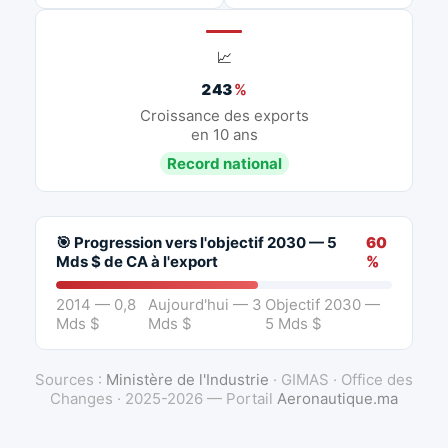
📈
243
%
Croissance des exports
en 10 ans
Record national
🎯 Progression vers l'objectif 2030 — 5
60
Mds $ de CA à l'export
%
2014 — 0,8
Aujourd'hui — 3
Objectif 2030 —
Mds $
Mds $
5 Mds $
Sources :
Ministère de l'Industrie
· GIMAS · Office des
Changes · 2025-2026 — Portail
Aeronautique.ma