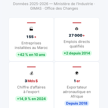
Données 2025-2026 — Ministère de l'Industrie ·
GIMAS · Office des Changes
👷
🏭
27 000
+
155
+
Emplois directs
Entreprises
qualifiés
installées au Maroc
×2 depuis 2014
+42 % en 10 ans
💰
🌍
3
Mds $
1
er
Chiffre d'affaires
Exportateur
à l'export
aéronautique en
Afrique
+14,9 % en 2024
Depuis 2018