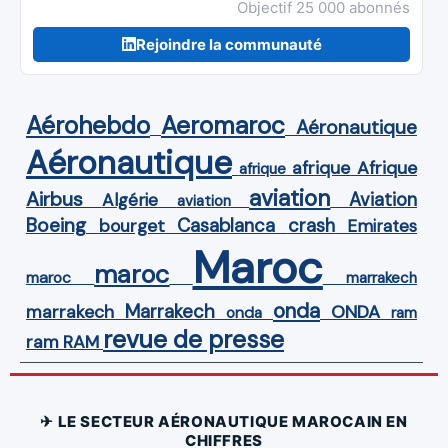
Objectif 25 000 abonnés
Rejoindre la communauté
Aérohebdo
Aeromaroc
Aéronautique
Aéronautique
Afrique
afrique
afrique
aviation
Airbus
Aviation
Algérie
aviation
Boeing
Casablanca
crash
bourget
Emirates
Maroc
maroc
maroc
marrakech
onda
Marrakech
ONDA
marrakech
onda
ram
revue de presse
ram
RAM
✈ LE SECTEUR AÉRONAUTIQUE MAROCAIN EN
CHIFFRES