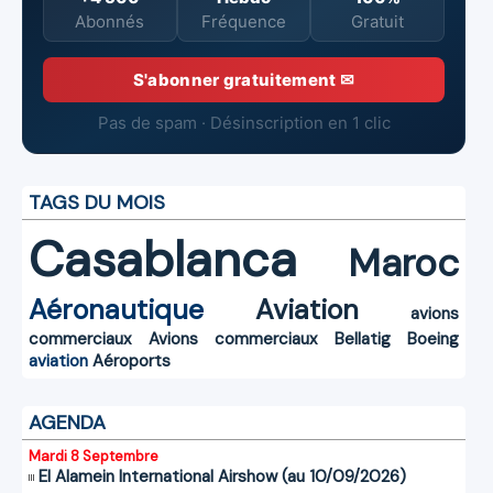
Abonnés
Fréquence
Gratuit
S'abonner gratuitement ✉
Pas de spam · Désinscription en 1 clic
TAGS DU MOIS
Casablanca
Maroc
Aéronautique
Aviation
avions
commerciaux
Avions commerciaux
Bellatig
Boeing
aviation
Aéroports
AGENDA
Mardi 8 Septembre
El Alamein International Airshow (au 10/09/2026)