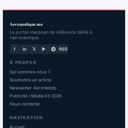
Aeronautique.ma
Le portail marocain de référence dédié à
l'aéronautique.
f
in
𝕏
▶
RSS
À PROPOS
Qui sommes-nous ?
Soumettre un article
Newsletter AéroHebdo
Publicité / Media Kit 2026
Nous contacter
NAVIGATION
Accueil