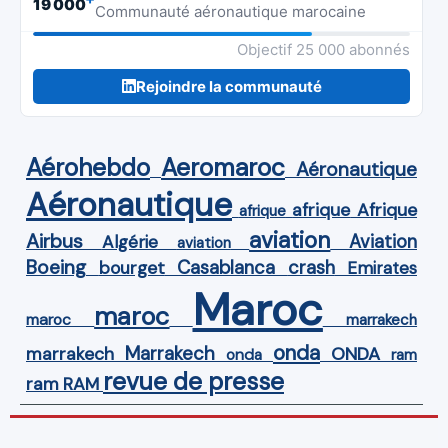
19 000
Communauté aéronautique marocaine
Objectif 25 000 abonnés
Rejoindre la communauté
Aérohebdo
Aeromaroc
Aéronautique
Aéronautique
Afrique
afrique
afrique
aviation
Airbus
Aviation
Algérie
aviation
Boeing
Casablanca
crash
bourget
Emirates
Maroc
maroc
maroc
marrakech
onda
Marrakech
ONDA
marrakech
onda
ram
revue de presse
ram
RAM