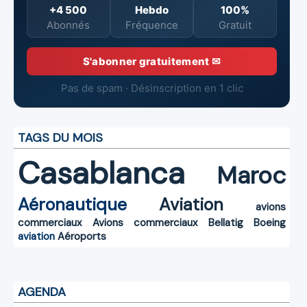
+4 500
Hebdo
100%
Abonnés
Fréquence
Gratuit
S'abonner gratuitement ✉
Pas de spam · Désinscription en 1 clic
TAGS DU MOIS
Casablanca
Maroc
Aéronautique
Aviation
avions
commerciaux
Avions commerciaux
Bellatig
Boeing
aviation
Aéroports
AGENDA