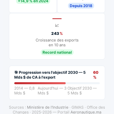
+14,9 % en 2024
Depuis 2018
📈
243
%
Croissance des exports
en 10 ans
Record national
🎯 Progression vers l'objectif 2030 — 5
60
Mds $ de CA à l'export
%
2014 — 0,8
Aujourd'hui — 3
Objectif 2030 —
Mds $
Mds $
5 Mds $
Sources :
Ministère de l'Industrie
· GIMAS · Office des
Changes · 2025-2026 — Portail
Aeronautique.ma