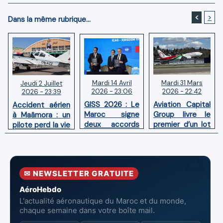
<
>
Dans la même rubrique...
Mardi 14 Avril
Mardi 31 Mars
Jeudi 2 Juillet
2026 - 23:06
2026 - 22:42
2026 - 23:39
GISS 2026 : Le
Aviation Capital
Accident aérien
Maroc signe
Group livre le
à Maâmora : un
deux accords
premier d’un lot
pilote perd la vie
avec l'OACI
de six Boeing
en combat
pour renforcer
737‑8 MAX
contre un
la surveillance
neufs à Royal Air
incendie
et la sécurité
Maroc
✉ NEWSLETTER GRATUITE
aériennes.
AéroHebdo
L'actualité aéronautique du Maroc et du monde,
chaque semaine dans votre boîte mail.