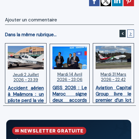
Ajouter un commentaire
<
>
Dans la même rubrique...
Mardi 14 Avril
Mardi 31 Mars
Jeudi 2 Juillet
2026 - 23:06
2026 - 22:42
2026 - 23:39
GISS 2026 : Le
Aviation Capital
Accident aérien
Maroc signe
Group livre le
à Maâmora : un
deux accords
premier d’un lot
pilote perd la vie
avec l'OACI
de six Boeing
en combat
pour renforcer
737‑8 MAX
contre un
la surveillance
neufs à Royal Air
incendie
et la sécurité
Maroc
✉ NEWSLETTER GRATUITE
aériennes.