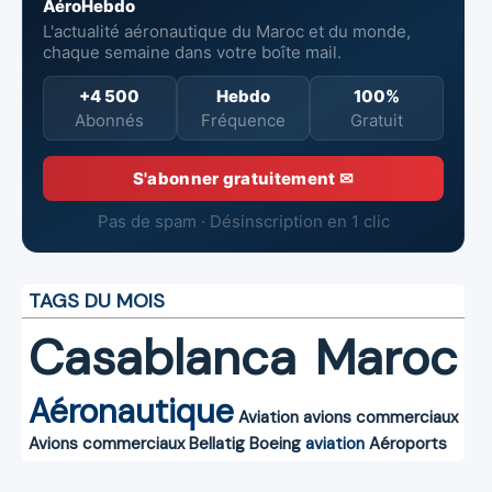
AéroHebdo
L'actualité aéronautique du Maroc et du monde,
chaque semaine dans votre boîte mail.
+4 500
Hebdo
100%
Abonnés
Fréquence
Gratuit
S'abonner gratuitement ✉
Pas de spam · Désinscription en 1 clic
TAGS DU MOIS
Casablanca
Maroc
Aéronautique
Aviation
avions commerciaux
Avions commerciaux
Bellatig
Boeing
aviation
Aéroports