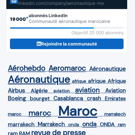
linkedin.com/company/aeronautique-ma
abonnés LinkedIn
+
19 000
Communauté aéronautique marocaine
Objectif 25 000 abonnés
Rejoindre la communauté
Aérohebdo
Aeromaroc
Aéronautique
Aéronautique
Afrique
afrique
afrique
aviation
Airbus
Aviation
Algérie
aviation
Boeing
Casablanca
crash
bourget
Emirates
Maroc
maroc
maroc
marrakech
onda
Marrakech
ONDA
marrakech
onda
ram
revue de presse
ram
RAM