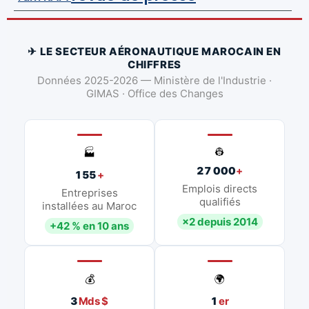
✈ LE SECTEUR AÉRONAUTIQUE MAROCAIN EN
CHIFFRES
Données 2025-2026 — Ministère de l'Industrie ·
GIMAS · Office des Changes
👷
🏭
27 000
+
155
+
Emplois directs
Entreprises
qualifiés
installées au Maroc
×2 depuis 2014
+42 % en 10 ans
💰
🌍
3
Mds $
1
er