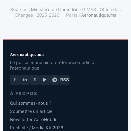
Sources :
Ministère de l'Industrie
· GIMAS · Office des
Changes · 2025-2026 — Portail
Aeronautique.ma
Aeronautique.ma
Le portail marocain de référence dédié à
l'aéronautique.
f
in
𝕏
▶
RSS
À PROPOS
Qui sommes-nous ?
Soumettre un article
Newsletter AéroHebdo
Publicité / Media Kit 2026